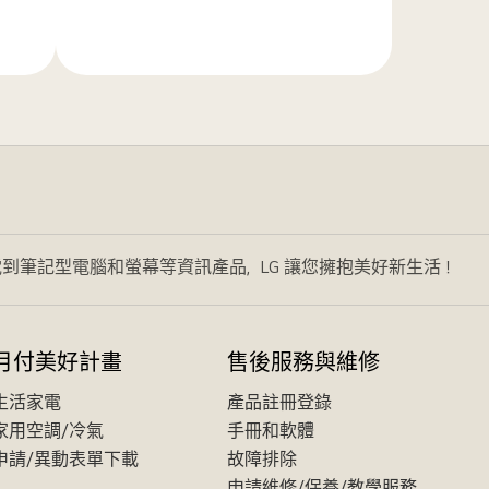
解
更
多
到筆記型電腦和螢幕等資訊產品，LG 讓您擁抱美好新生活！
月付美好計畫
售後服務與維修
生活家電
產品註冊登錄
家用空調/冷氣
手冊和軟體
申請/異動表單下載
故障排除
申請維修/保養/教學服務