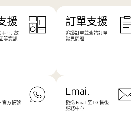
支援
訂單支援
產品手冊、故
追蹤訂單並查詢訂單
固等資訊
常見問題
了
解
更
多
Email
NE 官方帳號
發送 Email 至 LG 售後
服務中心
了