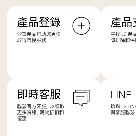
產品登錄
產品
登錄產品可助您更快
尋找 LG 
取得售後服務
障排除和保
了
了
解
解
更
更
多
多
即時客服
LINE
聯繫官方客服，以獲取
透過 LG LI
更多資訊、購物折扣和
與客服聯繫
優惠
了
了