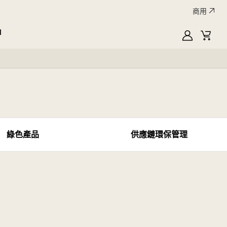
商用
I
MyLG
購物
綠色產品
供應鏈環保管理