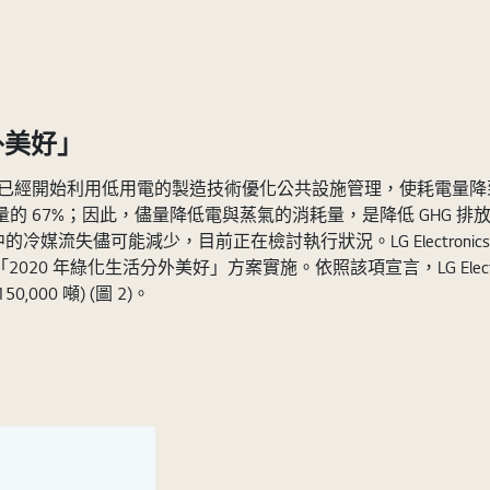
外美好」
目前也已經開始利用低用電的製造技術優化公共設施管理，使耗電量降到最低
HG 排放量的 67%；因此，儘量降低電與蒸氣的消耗量，是降低 G
 中的冷媒流失儘可能減少，目前正在檢討執行狀況。LG Electroni
020 年綠化生活分外美好」方案實施。依照該項宣言，LG Electron
,000 噸) (圖 2)。