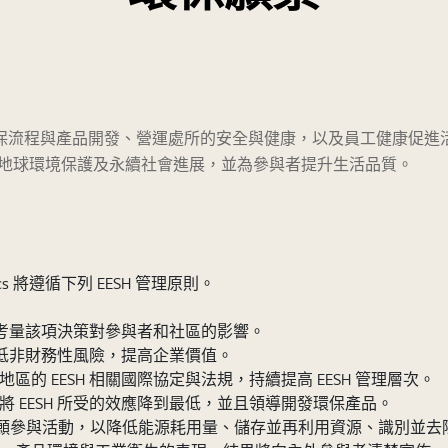
程與產品開發、營運處所的安全與健康，以及員工健康促進活動等多管齊下
價值，追求地球環境保護及永續社會進展，並為參與者提升生活品質。
s 將遵循下列 EESH 管理原則。
 將第一優先考量該項決策對參與者和社區的影響。
s 將可降低非財務性風險，提高企業價值。
個國家地區的 EESH 相關國際協定與法規，持續提高 EESH 管理層次。
廢，全程將 EESH 所受的效應降到最低，並且領導開發環保產品。
並且自願參與活動，以降低能源耗用量、儲存並再利用資源、識別並