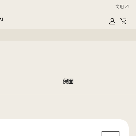
商用
AI
MyLG
購
物
車
保固