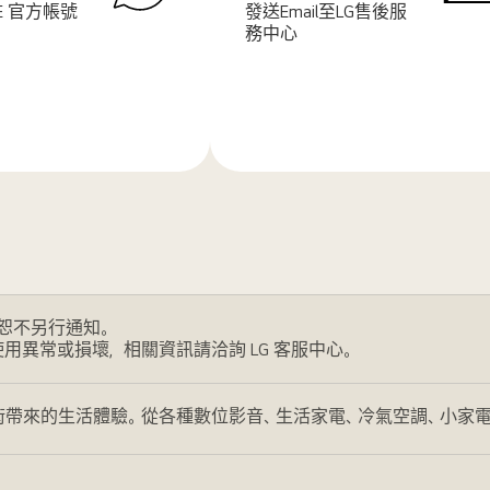
NE 官方帳號
發送Email至LG售後服
務中心
了
解
更
多
恕不另行通知。
使用異常或損壞，相關資訊請洽詢 LG 客服中心。
帶來的生活體驗。從各種數位影音、生活家電、冷氣空調、小家電