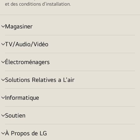
et des conditions d’installation.
Magasiner
menu
basculement
TV/Audio/Vidéo
menu
basculement
Électroménagers
menu
basculement
Solutions Relatives a L'air
menu
basculement
Informatique
menu
basculement
Soutien
menu
basculement
À Propos de LG
menu