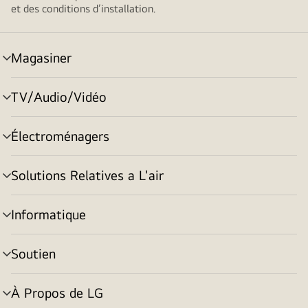
et des conditions d’installation.
Magasiner
menu
basculement
TV/Audio/Vidéo
menu
basculement
Électroménagers
menu
basculement
Solutions Relatives a L'air
menu
basculement
Informatique
menu
basculement
Soutien
menu
basculement
À Propos de LG
menu