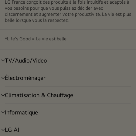
LG France conçoit des produits à la fois intuitifs et adaptés à
vos besoins pour que vous puissiez décider avec
discernement et augmenter votre productivité. La vie est plus
belle lorsque vous la respectez.
*Life's Good = La vie est belle
TV/Audio/Video
menu
déroulant
Électroménager
menu
déroulant
Climatisation & Chauffage
menu
déroulant
Informatique
menu
déroulant
LG AI
menu