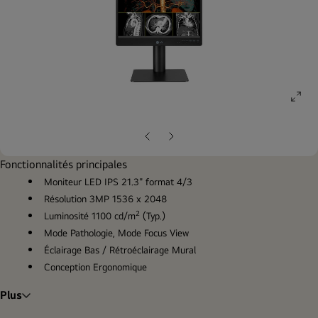
ope
gall
pop
Diapositive
Diapositive
précédente
suivante
Fonctionnalités principales
Moniteur LED IPS 21.3" format 4/3
Résolution 3MP 1536 x 2048
2
Luminosité 1100 cd/m
(Typ.)
Mode Pathologie, Mode Focus View
Éclairage Bas / Rétroéclairage Mural
Conception Ergonomique
Plus