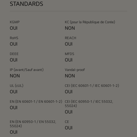
STANDARDS
KGMP
KC (pour la République de Corée)
OUI
NON
RoHS
REACH
OUI
OUI
DEEE
MFDS
OUI
OUI
IP (avant/Sauf avant)
Vandal-proof
NON
NON
UL (cUL)
CEI (IEC 60601-1 / IEC 60601-1-2)
OUI
OUI
EN (EN 60601-1 / EN 60601-1-2)
CEI (IEC 60950-1 / IEC 55032,
55024)
OUI
OUI
EN (EN 60950-1 / EN 55032,
CE
55024)
OUI
OUI