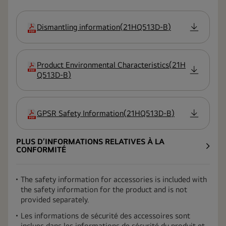
Dismantling information
(
21HQ513D-B
)
extension
Product Environmental Characteristics
(
21H
extension
Q513D-B
)
GPSR Safety Information
(
21HQ513D-B
)
extension
PLUS D’INFORMATIONS RELATIVES À LA
CONFORMITÉ
The safety information for accessories is included with
the safety information for the product and is not
provided separately.
Les informations de sécurité des accessoires sont
inclues dans les informations de sécurité du produit et