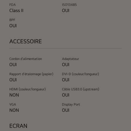
FDA
ISO13485
Class II
OUI
BPF
OUI
ACCESSOIRE
Cordon d’alimentation
Adaptateur
OUI
OUI
Rapport d’étalonnage (papier)
DVI-D (couleur/longueur)
OUI
OUI
HDMI (couleur/longueur)
Câble USB3.0 (upstream)
NON
OUI
VGA
Display Port
NON
OUI
ECRAN