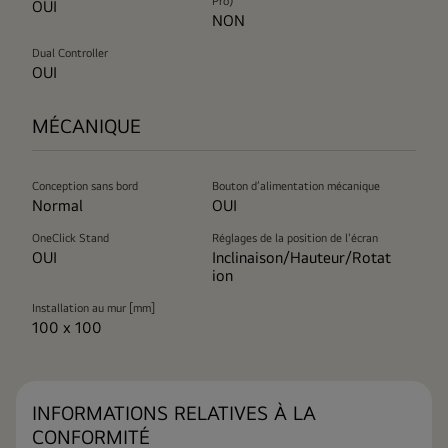
Pro)
OUI
NON
Dual Controller
OUI
MÉCANIQUE
Conception sans bord
Bouton d’alimentation mécanique
Normal
OUI
OneClick Stand
Réglages de la position de l'écran
OUI
Inclinaison/Hauteur/Rotat
ion
Installation au mur [mm]
100 x 100
INFORMATIONS RELATIVES À LA
CONFORMITÉ