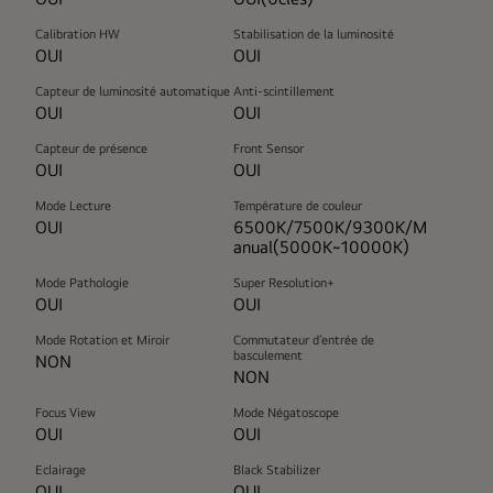
Calibration HW
Stabilisation de la luminosité
OUI
OUI
Capteur de luminosité automatique
Anti-scintillement
OUI
OUI
Capteur de présence
Front Sensor
OUI
OUI
Mode Lecture
Température de couleur
OUI
6500K/7500K/9300K/M
anual(5000K~10000K)
Mode Pathologie
Super Resolution+
OUI
OUI
Mode Rotation et Miroir
Commutateur d’entrée de
basculement
NON
NON
Focus View
Mode Négatoscope
OUI
OUI
Eclairage
Black Stabilizer
OUI
OUI