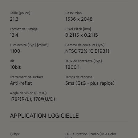
Taille [pouce]
Resolution
21.3
1536 x 2048
Format de l'image
Pixel Pitch [mm]
`3:4
0.2115 x 0.2115
Luminosité (Typ.) [cd/m²]
Gamme de couleurs (Typ.)
1100
NTSC 72% (CIE1931)
Bit
Taux de contraste (Typ.)
10bit
1800:1
Traitement de surface
Temps de réponse
Anti-reflet
5ms (GtG - plus rapide)
Angle de vision (CR≥10)
178º(R/L), 178º(U/D)
APPLICATION LOGICIELLE
Qubyx
LG Calibration Studio (True Color