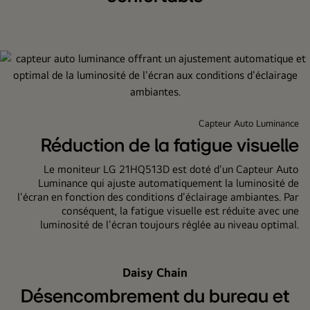
contrôle
intuitif
à
l'utilisateur
:
éclairage
bas,
Capteur Auto Luminance
rétroéclairage
Réduction de la fatigue visuelle
mural,
capteur
Le moniteur LG 21HQ513D est doté d'un Capteur Auto
de
Luminance qui ajuste automatiquement la luminosité de
présence,
l'écran en fonction des conditions d'éclairage ambiantes. Par
mode
conséquent, la fatigue visuelle est réduite avec une
luminosité de l'écran toujours réglée au niveau optimal.
light
box
et
Daisy Chain
mode
picture.
Désencombrement du bureau et