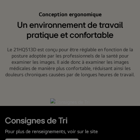
de
travail
Conception ergonomique
productif
Un environnement de travail
en
pratique et confortable
connectant
deux
Le 21HQ513D est conçu pour être réglable en fonction de la
moniteurs
posture adoptée par les professionnels de la santé pour
de
examiner les images. Il aide donc à examiner les images
diagnostic
médicales de manière plus confortable, réduisant ainsi les
et
douleurs chroniques causées par de longues heures de travail.
un
PC.
Consignes de Tri
Pour plus de renseignements, voir sur le site