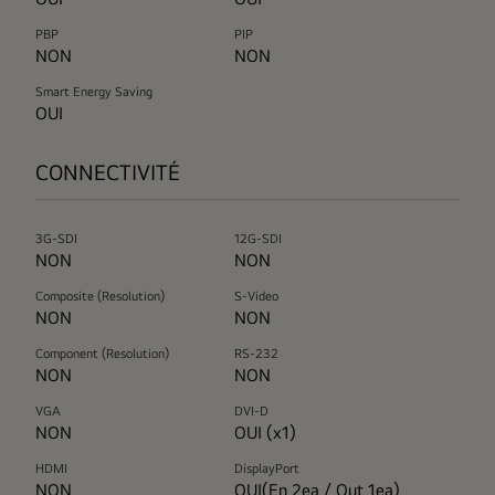
PBP
PIP
NON
NON
Smart Energy Saving
OUI
CONNECTIVITÉ
3G-SDI
12G-SDI
NON
NON
Composite (Resolution)
S-Video
NON
NON
Component (Resolution)
RS-232
NON
NON
VGA
DVI-D
NON
OUI (x1)
HDMI
DisplayPort
NON
OUI(En 2ea / Out 1ea)