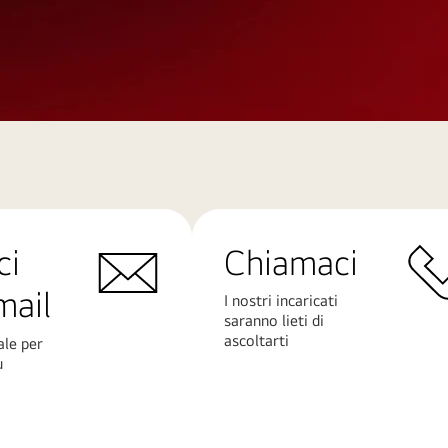
ci
Chiamaci
mail
I nostri incaricati
saranno lieti di
ascoltarti
ale per
ù
Scopri