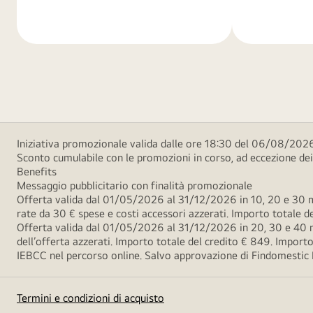
di
di
più
più
Iniziativa promozionale valida dalle ore 18:30 del 06/08/2026
Sconto cumulabile con le promozioni in corso, ad eccezione d
Benefits
Messaggio pubblicitario con finalità promozionale
Offerta valida dal 01/05/2026 al 31/12/2026 in 10, 20 e 30 m
rate da 30 € spese e costi accessori azzerati. Importo totale
Offerta valida dal 01/05/2026 al 31/12/2026 in 20, 30 e 40 m
dell’offerta azzerati. Importo totale del credito € 849. Impo
IEBCC nel percorso online. Salvo approvazione di Findomestic Ban
Termini e condizioni di acquisto