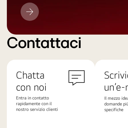
Aggiornamento
LG
Contattaci
Chatta
Scrivi
con noi
un’e-
Entra in contatto
Il mezzo ide
rapidamente con il
domande pi
nostro servizio clienti
specifiche
Scopri
Scopri