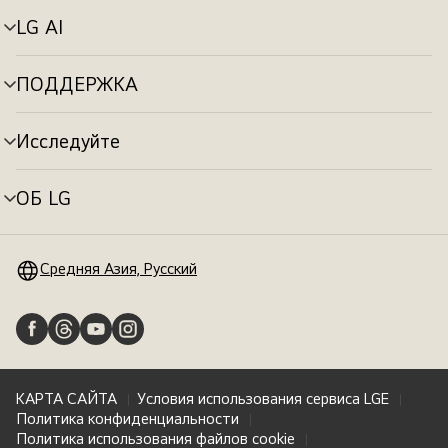
LG AI
Переключатель
меню
ПОДДЕРЖКА
Переключатель
меню
Исследуйте
Переключатель
меню
ОБ LG
Переключатель
меню
Средняя Азия, Русский
КАРТА САЙТА
Условия использования сервиса LGE
Политика конфиденциальности
Политика использования файлов cookie