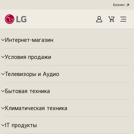
Бизнес
Зарегистироват
Cart
Open
Menu
Интернет-магазин
Переключатель
меню
Условия продажи
Переключатель
меню
Телевизоры и Аудио
Переключатель
меню
Бытовая техника
Переключатель
меню
Климатическая техника
Переключатель
меню
IT продукты
Переключатель
меню