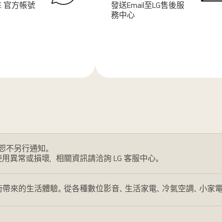
NE 官方帳號
發送Email至LG售後服
務中心
了
解
更
多
恕不另行通知。
使用異常或損壞，相關資訊請洽詢 LG 客服中心。
帶來的生活體驗。從各種數位影音、生活家電、冷氣空調、小家電