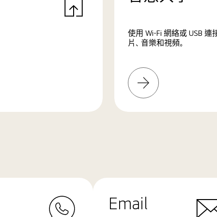
使用 Wi-Fi 網絡或 U
片、音樂和視頻。
了
解
更
多
Email