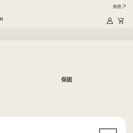
商用
AI
MyLG
購
物
車
保固