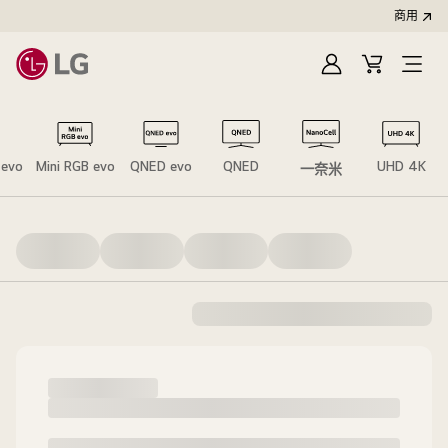
商用
登
購
開
入
物
啟
車
選
單
 evo
Mini RGB evo
QNED evo
QNED
UHD 4K
一奈米