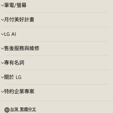
切
筆電/螢幕
選
換
單
切
月付美好計畫
選
換
單
切
LG AI
選
換
單
切
售後服務與維修
選
換
單
切
專有名詞
選
換
單
切
關於 LG
選
換
單
切
特約企業專案
選
換
單
切
換
台灣, 繁體中文