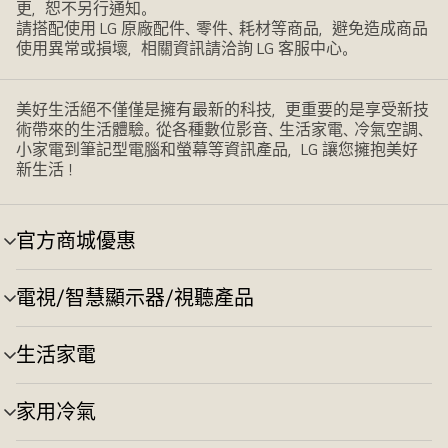
更，恕不另行通知。
請搭配使用 LG 原廠配件、零件、耗材等商品，避免造成商品
使用異常或損壞，相關資訊請洽詢 LG 客服中心。
美好生活絕不僅僅是擁有最新的科技，更重要的是享受新技
術帶來的生活體驗。從各種數位影音、生活家電、冷氣空調、
小家電到筆記型電腦和螢幕等資訊產品，LG 讓您擁抱美好
新生活！
官方商城優惠
選
單
切
電視/智慧顯示器/視聽產品
選
換
單
切
生活家電
選
換
單
切
家用冷氣
選
換
單