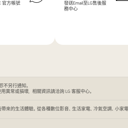
NE 官方帳號
發送Email至LG售後服
務中心
了
解
更
多
恕不另行通知。
使用異常或損壞，相關資訊請洽詢 LG 客服中心。
帶來的生活體驗。從各種數位影音、生活家電、冷氣空調、小家電