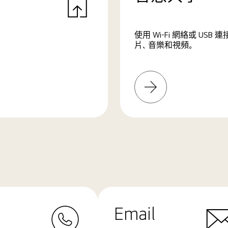
使用 Wi-Fi 網絡或 U
片、音樂和視頻。
了
解
更
多
Email