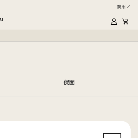
商用
AI
MyLG
購
物
車
保固