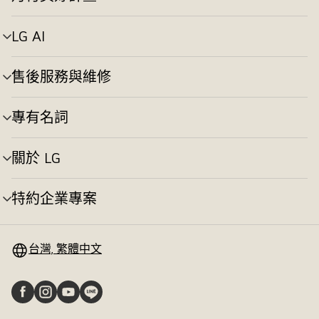
選
換
單
切
LG AI
選
換
單
切
售後服務與維修
選
換
單
切
專有名詞
選
換
單
切
關於 LG
選
換
單
切
特約企業專案
選
換
單
切
換
台灣, 繁體中文