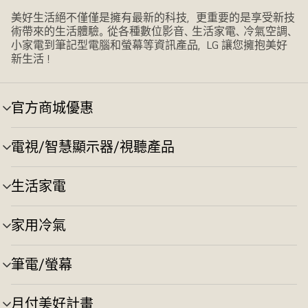
美好生活絕不僅僅是擁有最新的科技，更重要的是享受新技
術帶來的生活體驗。從各種數位影音、生活家電、冷氣空調、
小家電到筆記型電腦和螢幕等資訊產品，LG 讓您擁抱美好
新生活！
官方商城優惠
選
單
切
電視/智慧顯示器/視聽產品
選
換
單
切
生活家電
選
換
單
切
家用冷氣
選
換
單
切
筆電/螢幕
選
換
單
切
月付美好計畫