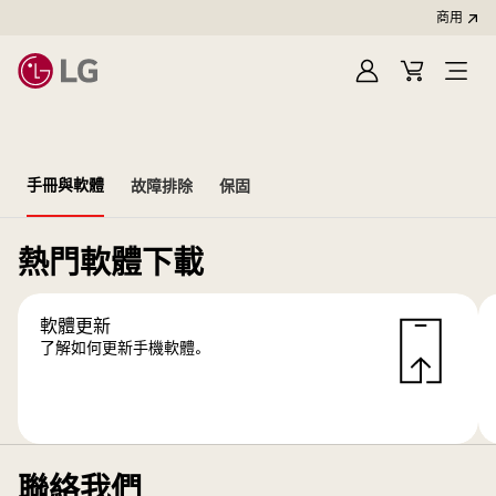
商用
登
購
開
入
物
啟
車
選
單
手冊與軟體
故障排除
保固
熱門軟體下載
軟體更新
了解如何更新手機軟體。
聯絡我們