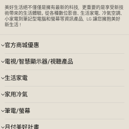
美好生活絕不僅僅是擁有最新的科技，更重要的是享受新技
術帶來的生活體驗。從各種數位影音、生活家電、冷氣空調、
小家電到筆記型電腦和螢幕等資訊產品，LG 讓您擁抱美好
新生活！
官方商城優惠
選
單
切
電視/智慧顯示器/視聽產品
選
換
單
切
生活家電
選
換
單
切
家用冷氣
選
換
單
切
筆電/螢幕
選
換
單
切
月付美好計畫