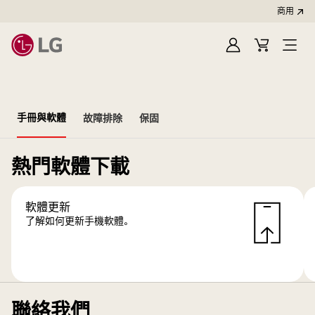
商用
登
購
開
入
物
啟
車
選
單
手冊與軟體
故障排除
保固
熱門軟體下載
軟體更新
了解如何更新手機軟體。
聯絡我們