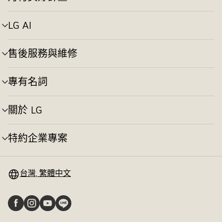
選
換
單
切
LG AI
選
換
單
切
售後服務與維修
選
換
單
切
專有名詞
選
換
單
切
關於 LG
選
換
單
切
特約企業專案
選
換
單
切
換
台灣, 繁體中文