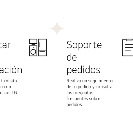
Más
n
información
tar
Soporte
de
lación
pedidos
tu visita
Realiza un seguimiento
ón con
de tu pedido y consulta
nicos LG.
las preguntas
frecuentes sobre
pedidos.
Más
n
información