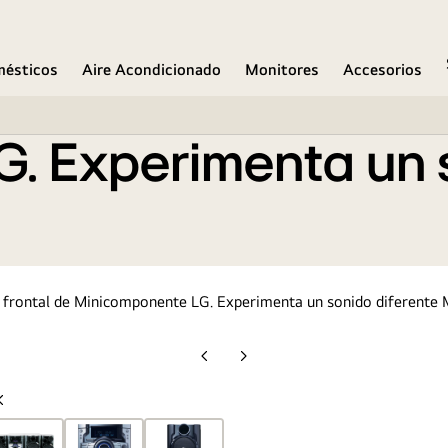
ente
mésticos
Aire Acondicionado
Monitores
Accesorios
. Experimenta un s
Diapositiva
Siguiente
anterior
diapositiva
Diapositiva
anterior