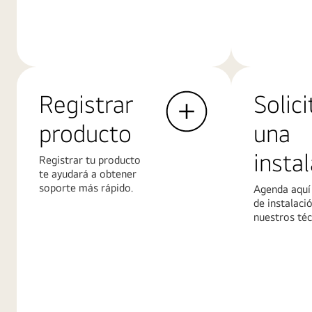
Más
Más
información
informació
Registrar
Solici
producto
una
insta
Registrar tu producto
te ayudará a obtener
soporte más rápido.
Agenda aquí 
de instalaci
nuestros téc
Más
Más
información
informació