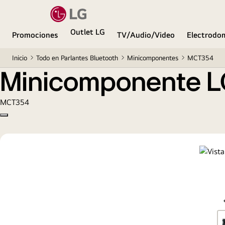
Minicomponente LG. Experimenta un sonido difer
Outlet LG
Promociones
TV/Audio/Video
Electrodo
Inicio
Todo en Parlantes Bluetooth
Minicomponentes
MCT354
Minicomponente LG
MCT354
Copy model name