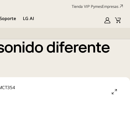
Tienda VIP Pymes
Empresas
Soporte
LG AI
MyLG
Cart
onido diferente
open
gallery
popup