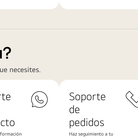
a?
ue necesites.
rte
Soporte
de
cto
pedidos
nformación
Haz seguimiento a tu