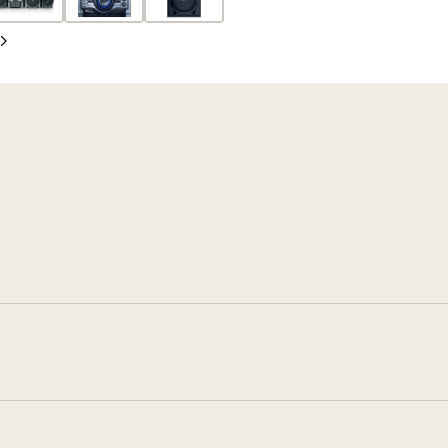
Siguiente
diapositiva