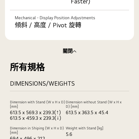
Faster)
Mechanical - Display Position Adjustments
傾斜 / 高度 / Pivot 旋轉
關閉
所有規格
DIMENSIONS/WEIGHTS
Dimension with Stand (W x H x D)
Dimension without Stand (W x H x
[mm]
D) [mm]
613.5 x 569.3 x 239.3(↑)
613.5 x 363.5 x 45.4
613.5 x 459.3 x 239.3(↓)
Dimension in Shiping (W x H x D)
Weight with Stand [kg]
[mm]
5.6
694 x 496 x 212