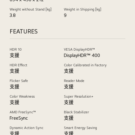
Weight without Stand [kg]
Weight in Shipping [kg]
3.8
9
FEATURES
HDR 10
VESA DisplayHDR™
支援
DisplayHDR™ 400
HDR Effect
Color Calibrated in Factory
支援
支援
Flicker Safe
Reader Mode
支援
支援
Color Weakness
Super Resolution+
支援
支援
AMD FreeSync™
Black Stabilizer
FreeSync
支援
Dynamic Action Sync
Smart Energy Saving
支援
支援