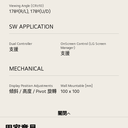
Viewing Angle (CR≥10)
178º(R/L), 178º(U/D)
SW APPLICATION
Dual Controller
OnScreen Control (LG Screen
Manager)
支援
支援
MECHANICAL
Display Position Adjustments
Wall Mountable [mm]
傾斜 / 高度 / Pivot 旋轉
100 x 100
關閉