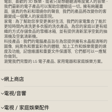
電影，喜歡的 3D 娛樂 - 或者只是想聽聽清晰度驚人的音樂 -
我們最新的電子產品可以幫助您體驗這一切。擁有絢麗畫
面，逼真的色彩和環繞你的聲音，我們的產品將改變你的客
廳變成一個驚人的家庭影院。
家電：為了幫助您享受更美好生活，我們的家電集合了能於
更短時間內清洗更多衣服的洗衣產品，為您的家庭以更有組
織的方式存儲食品的雪櫃冰箱，並有提供清新潔淨空氣的抽
濕機及空氣清新機。
科技產品：我們的電腦產品旨在為您提供擁有水晶般清晰的
圖像，純黑色和豐富彩色的體驗，加上工作和娛樂需要的速
度及功能，記憶維護和重要文件保護等，它們都可以一應幫
你做到。
瀏覽我們完整的 LG 電子產品、家用電器和家庭娛樂方案。
網上商店
選
單
切
電視/音響
選
換
單
切
電視 / 家庭娛樂配件
選
換