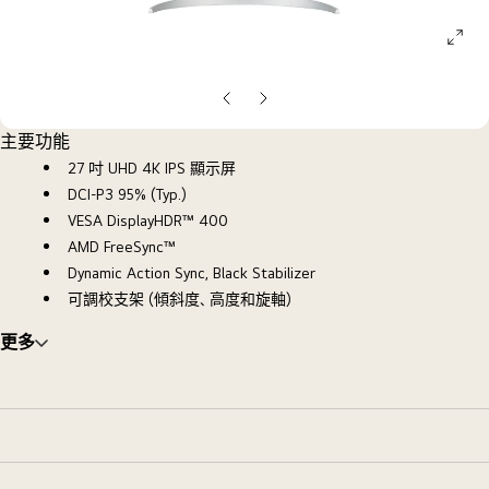
ope
galle
pop
上
下
一
一
主要功能
張
張
27 吋 UHD 4K IPS 顯示屏
投
投
DCI-P3 95% (Typ.)
影
影
VESA DisplayHDR™ 400
片
片
AMD FreeSync™
Dynamic Action Sync, Black Stabilizer
可調校支架 (傾斜度、高度和旋軸)
更多