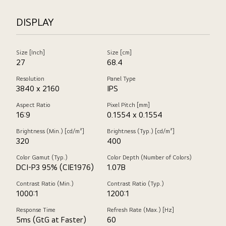
DISPLAY
Size [Inch]
Size [cm]
27
68.4
Resolution
Panel Type
3840 x 2160
IPS
Aspect Ratio
Pixel Pitch [mm]
16:9
0.1554 x 0.1554
Brightness (Min.) [cd/m²]
Brightness (Typ.) [cd/m²]
320
400
Color Gamut (Typ.)
Color Depth (Number of Colors)
DCI-P3 95% (CIE1976)
1.07B
Contrast Ratio (Min.)
Contrast Ratio (Typ.)
1000:1
1200:1
Response Time
Refresh Rate (Max.) [Hz]
5ms (GtG at Faster)
60