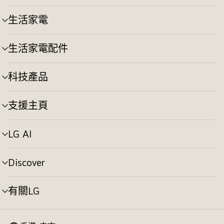
單
切
生活家電
選
換
單
切
生活家電配件
選
換
單
切
科技產品
選
換
單
切
支援主頁
選
換
單
切
LG AI
選
換
單
切
Discover
選
換
單
切
有關LG
選
換
單
切