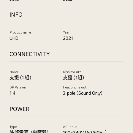
INFO
Product name
Year
UHD
2021
CONNECTIVITY
HDMI
DisplayPort
支援 (2組)
支援 (1組)
DP Version
Headphone out
1.4
3-pole (Sound Only)
POWER
Type
AC Input
外部電源（變壓器)
100~240V (50/60Hz)