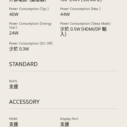
Power Consumption (Typ.)
Power Consumption (Max.)
40W
44W
Power Consumption (Energy
Power Consumption (Sleep Mode)
Star)
少於 0.5W (HDMI/DP 輸
24W
入)
Power Consumption (DC Off)
少於 0.3W
STANDARD
RoHS
支援
ACCESSORY
HDMI
Display Port
支援
支援