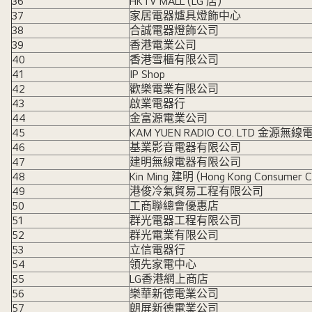
36
HKTV MALL (LG 店)
37
家居電器爐具燈飾中心
38
合誠電器燈飾公司
39
香港電業公司
40
香港雪櫃有限公司
41
IP Shop
42
歡樂電業有限公司
43
啟業電器行
44
金富源電業公司
45
KAM YUEN RADIO CO. LTD 金源
46
基業影音電器有限公司
47
建明無線電器有限公司
48
Kin Ming 建明 (Hong Kong Consum
49
港俊冷氣貿易工程有限公司
50
工商聯總會優惠店
51
群光電器工程有限公司
52
群光電業有限公司
53
立信電器行
54
領先家電中心
55
LG香港網上商店
56
樂華新德電業公司
57
朗屏新德電業公司