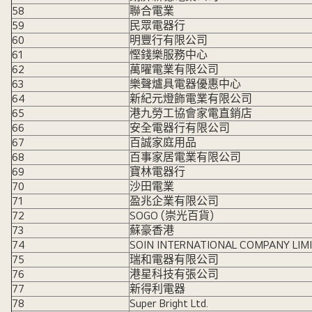
58
聯合電業
59
民眾電器行
60
明豐行有限公司
61
慳錢樂服務中心
62
萬曜電業有限公司
63
樂聲爐具電器優惠中心
64
新紀元燈飾電業有限公司
65
港九勞工協會家電直銷店
66
安全電器行有限公司
67
百誠家庭用品
68
百事家居電業有限公司
69
寶林電器行
70
沙田電業
71
盈兆企業有限公司
72
SOGO (崇光百貨)
73
蘇豪香港
74
SOIN INTERNATIONAL COMPANY LIM
75
瑞和電器有限公司
76
港星科技有張公司
77
新得利電器
78
Super Bright Ltd.