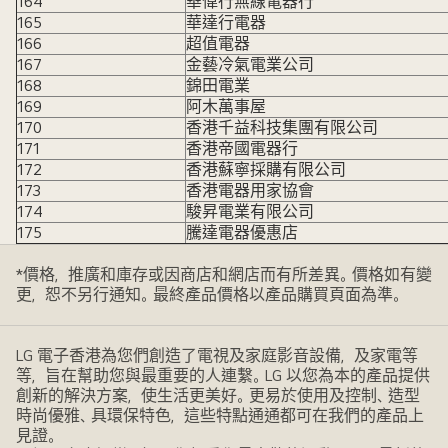
164
華偉行無線電器行
165
華達行電器
166
超值電器
167
金藝冷氣電業公司
168
錦田電業
169
阿木萬事屋
170
香港千益科技集團有限公司
171
香港帝國電器行
172
香港蘇寧採購有限公司
173
香港電器用家協會
174
駿昇電業有限公司
175
騰達電器優惠店
*價格，推廣和庫存或因商店和網店而有所差異。價格如有變
更，恕不另行通知。最終產品價格以產品購買頁面為準。
LG 電子香港為您們創造了電視及家庭影音設備，及家電等
等，旨在幫助您與最重要的人連繫。LG 以您為本的產品提供
創新的解決方案，使生活更美好。更易於使用及控制、造型
時尚優雅、具環保特色，這些特點通通都可在我們的產品上
見證。