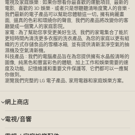
電視及家庭娛樂：如果你想看你最喜歡的運動項目，最新的
電影，喜歡的 3D 娛樂 - 或者只是想聽聽清晰度驚人的音樂 -
我們最新的電子產品可以幫助您體驗這一切。擁有絢麗畫
面，逼真的色彩和環繞你的聲音，我們的產品將改變你的客
廳變成一個驚人的家庭影院。
家電：為了幫助您享受更美好生活，我們的家電集合了能於
更短時間內清洗更多衣服的洗衣產品，為您的家庭以更有組
織的方式存儲食品的雪櫃冰箱，並有提供清新潔淨空氣的抽
濕機及空氣清新機。
科技產品：我們的電腦產品旨在為您提供擁有水晶般清晰的
圖像，純黑色和豐富彩色的體驗，加上工作和娛樂需要的速
度及功能，記憶維護和重要文件保護等，它們都可以一應幫
你做到。
瀏覽我們完整的 LG 電子產品、家用電器和家庭娛樂方案。
網上商店
選
單
切
電視/音響
選
換
單
切