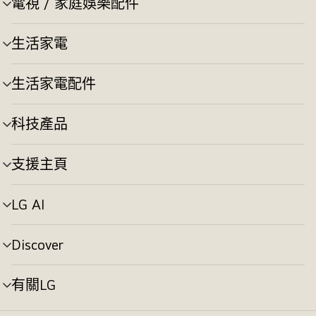
電視 / 家庭娛樂配件
選
換
單
切
生活家電
選
換
單
切
生活家電配件
選
換
單
切
科技產品
選
換
單
切
支援主頁
選
換
單
切
LG AI
選
換
單
切
Discover
選
換
單
切
有關LG
選
換
單