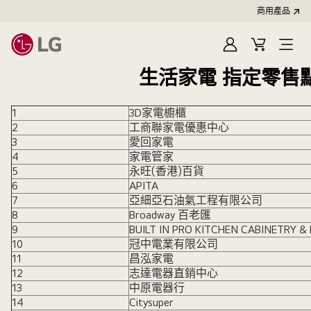
商用產品
登
購
入
物
生活家電 指定零售
車
1
3D家電櫥櫃
2
工商聯家電優惠中心
3
愛回家電
4
家電管家
5
永旺(香港)百貨
6
APITA
7
亞細亞石油氣工程有限公司
8
Broadway 百老匯
9
BUILT IN PRO KITCHEN CABINETRY 
10
冠中電業有限公司
11
昌泓家電
12
志達電器直銷中心
13
中原電器行
14
Citysuper