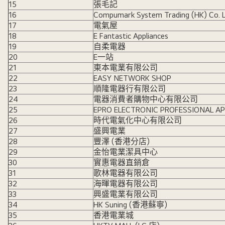
15
張毛記
16
Compumark System Trading (HK) Co. 
17
電氣屋
18
E Fantastic Appliances
19
自柔電器
20
E一站
21
東本電業有限公司
22
EASY NETWORK SHOP
23
順隆電器行有限公司
24
電器消費者購物中心有限公司
25
EPRO ELECTRONIC PROFESSIONAL A
26
時代電氣化中心有限公司
27
盛興電業
28
豐澤 (香港分店)
29
金怡電業潔具中心
30
實惠電器直銷倉
31
歌林電器有限公司
32
海暉電器有限公司
33
興盛電業有限公司
34
HK Suning (香港蘇寧)
35
香港電業城