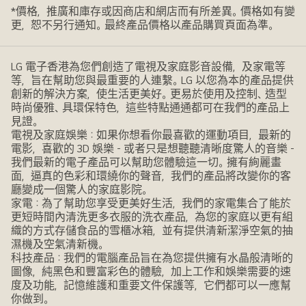
*價格，推廣和庫存或因商店和網店而有所差異。價格如有變
更，恕不另行通知。最終產品價格以產品購買頁面為準。
LG 電子香港為您們創造了電視及家庭影音設備，及家電等
等，旨在幫助您與最重要的人連繫。LG 以您為本的產品提供
創新的解決方案，使生活更美好。更易於使用及控制、造型
時尚優雅、具環保特色，這些特點通通都可在我們的產品上
見證。
電視及家庭娛樂：如果你想看你最喜歡的運動項目，最新的
電影，喜歡的 3D 娛樂 - 或者只是想聽聽清晰度驚人的音樂 -
我們最新的電子產品可以幫助您體驗這一切。擁有絢麗畫
面，逼真的色彩和環繞你的聲音，我們的產品將改變你的客
廳變成一個驚人的家庭影院。
家電：為了幫助您享受更美好生活，我們的家電集合了能於
更短時間內清洗更多衣服的洗衣產品，為您的家庭以更有組
織的方式存儲食品的雪櫃冰箱，並有提供清新潔淨空氣的抽
濕機及空氣清新機。
科技產品：我們的電腦產品旨在為您提供擁有水晶般清晰的
圖像，純黑色和豐富彩色的體驗，加上工作和娛樂需要的速
度及功能，記憶維護和重要文件保護等，它們都可以一應幫
你做到。