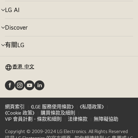
單
切
LG AI
選
換
單
切
Discover
選
換
單
切
有關LG
選
換
單
切
換
香港, 中文
網頁索引
《LGE 服務使用條款》
《私隱政策》
《Cookie 政策》
購買條款及細則
VIP 會員計劃 - 條款和細則
法律條款
無障礙協助
Copyright © 2009-2024 LG Electronics. All Rights Reserved