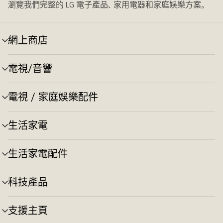
瀏覽我們完整的 LG 電子產品、家用電器和家庭娛樂方案。
網上商店
選
單
切
電視/音響
選
換
單
切
電視 / 家庭娛樂配件
選
換
單
切
生活家電
選
換
單
切
生活家電配件
選
換
單
切
科技產品
選
換
單
切
支援主頁
選
換