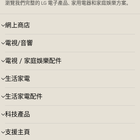
瀏覽我們完整的 LG 電子產品、家用電器和家庭娛樂方案。
網上商店
選
單
切
電視/音響
選
換
單
切
電視 / 家庭娛樂配件
選
換
單
切
生活家電
選
換
單
切
生活家電配件
選
換
單
切
科技產品
選
換
單
切
支援主頁
選
換