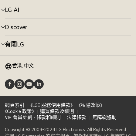
單
切
LG AI
選
換
單
切
Discover
選
換
單
切
有關LG
選
換
單
切
換
香港, 中文
網頁索引
《LGE 服務使用條款》
《私隱政策》
《Cookie 政策》
購買條款及細則
VIP 會員計劃 - 條款和細則
法律條款
無障礙協助
Copyright © 2009-2024 LG Electronics. All Rights Reserved