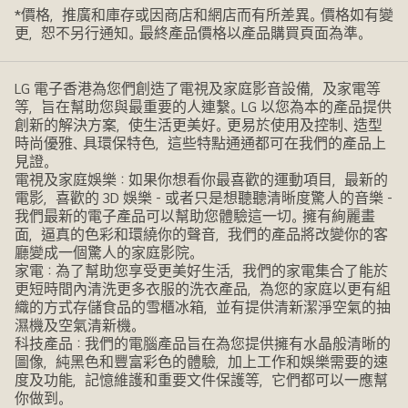
*價格，推廣和庫存或因商店和網店而有所差異。價格如有變
更，恕不另行通知。最終產品價格以產品購買頁面為準。
LG 電子香港為您們創造了電視及家庭影音設備，及家電等
等，旨在幫助您與最重要的人連繫。LG 以您為本的產品提供
創新的解決方案，使生活更美好。更易於使用及控制、造型
時尚優雅、具環保特色，這些特點通通都可在我們的產品上
見證。
電視及家庭娛樂：如果你想看你最喜歡的運動項目，最新的
電影，喜歡的 3D 娛樂 - 或者只是想聽聽清晰度驚人的音樂 -
我們最新的電子產品可以幫助您體驗這一切。擁有絢麗畫
面，逼真的色彩和環繞你的聲音，我們的產品將改變你的客
廳變成一個驚人的家庭影院。
家電：為了幫助您享受更美好生活，我們的家電集合了能於
更短時間內清洗更多衣服的洗衣產品，為您的家庭以更有組
織的方式存儲食品的雪櫃冰箱，並有提供清新潔淨空氣的抽
濕機及空氣清新機。
科技產品：我們的電腦產品旨在為您提供擁有水晶般清晰的
圖像，純黑色和豐富彩色的體驗，加上工作和娛樂需要的速
度及功能，記憶維護和重要文件保護等，它們都可以一應幫
你做到。