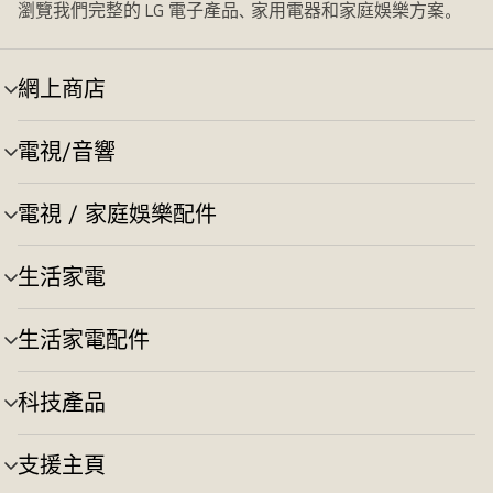
瀏覽我們完整的 LG 電子產品、家用電器和家庭娛樂方案。
網上商店
選
單
切
電視/音響
選
換
單
切
電視 / 家庭娛樂配件
選
換
單
切
生活家電
選
換
單
切
生活家電配件
選
換
單
切
科技產品
選
換
單
切
支援主頁
選
換