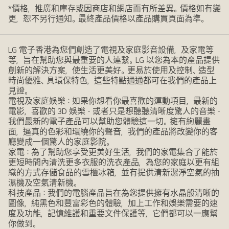
*價格，推廣和庫存或因商店和網店而有所差異。價格如有變
更，恕不另行通知。最終產品價格以產品購買頁面為準。
LG 電子香港為您們創造了電視及家庭影音設備，及家電等
等，旨在幫助您與最重要的人連繫。LG 以您為本的產品提供
創新的解決方案，使生活更美好。更易於使用及控制、造型
時尚優雅、具環保特色，這些特點通通都可在我們的產品上
見證。
電視及家庭娛樂：如果你想看你最喜歡的運動項目，最新的
電影，喜歡的 3D 娛樂 - 或者只是想聽聽清晰度驚人的音樂 -
我們最新的電子產品可以幫助您體驗這一切。擁有絢麗畫
面，逼真的色彩和環繞你的聲音，我們的產品將改變你的客
廳變成一個驚人的家庭影院。
家電：為了幫助您享受更美好生活，我們的家電集合了能於
更短時間內清洗更多衣服的洗衣產品，為您的家庭以更有組
織的方式存儲食品的雪櫃冰箱，並有提供清新潔淨空氣的抽
濕機及空氣清新機。
科技產品：我們的電腦產品旨在為您提供擁有水晶般清晰的
圖像，純黑色和豐富彩色的體驗，加上工作和娛樂需要的速
度及功能，記憶維護和重要文件保護等，它們都可以一應幫
你做到。