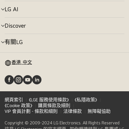
單
切
LG AI
選
換
單
切
Discover
選
換
單
切
有關LG
選
換
單
切
換
香港, 中文
網頁索引
《LGE 服務使用條款》
《私隱政策》
《Cookie 政策》
購買條款及細則
VIP 會員計劃 - 條款和細則
法律條款
無障礙協助
Copyright © 2009-2024 LG Electronics. All Rights Reserved