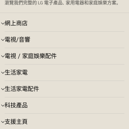
瀏覽我們完整的 LG 電子產品、家用電器和家庭娛樂方案。
網上商店
選
單
切
電視/音響
選
換
單
切
電視 / 家庭娛樂配件
選
換
單
切
生活家電
選
換
單
切
生活家電配件
選
換
單
切
科技產品
選
換
單
切
支援主頁
選
換