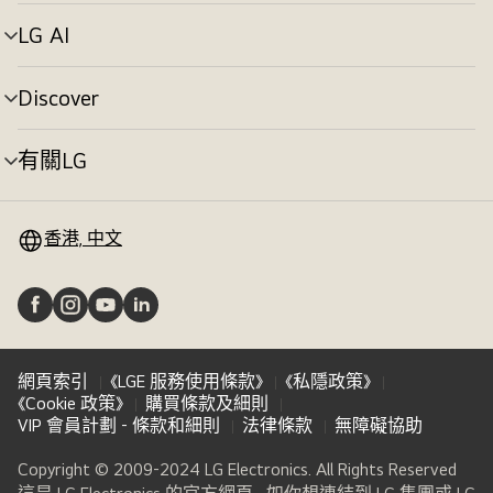
單
切
LG AI
選
換
單
切
Discover
選
換
單
切
有關LG
選
換
單
切
換
香港, 中文
網頁索引
《LGE 服務使用條款》
《私隱政策》
《Cookie 政策》
購買條款及細則
VIP 會員計劃 - 條款和細則
法律條款
無障礙協助
Copyright © 2009-2024 LG Electronics. All Rights Reserved