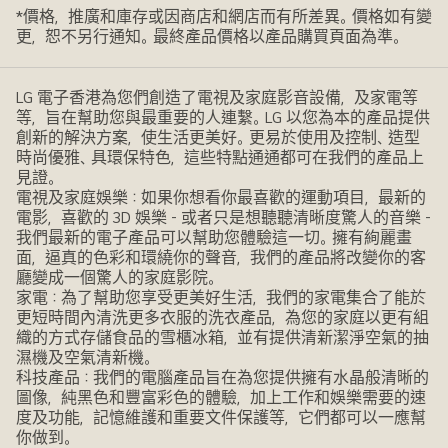
*價格，推廣和庫存或因商店和網店而有所差異。價格如有變
更，恕不另行通知。最終產品價格以產品購買頁面為準。
LG 電子香港為您們創造了電視及家庭影音設備，及家電等
等，旨在幫助您與最重要的人連繫。LG 以您為本的產品提供
創新的解決方案，使生活更美好。更易於使用及控制、造型
時尚優雅、具環保特色，這些特點通通都可在我們的產品上
見證。
電視及家庭娛樂：如果你想看你最喜歡的運動項目，最新的
電影，喜歡的 3D 娛樂 - 或者只是想聽聽清晰度驚人的音樂 -
我們最新的電子產品可以幫助您體驗這一切。擁有絢麗畫
面，逼真的色彩和環繞你的聲音，我們的產品將改變你的客
廳變成一個驚人的家庭影院。
家電：為了幫助您享受更美好生活，我們的家電集合了能於
更短時間內清洗更多衣服的洗衣產品，為您的家庭以更有組
織的方式存儲食品的雪櫃冰箱，並有提供清新潔淨空氣的抽
濕機及空氣清新機。
科技產品：我們的電腦產品旨在為您提供擁有水晶般清晰的
圖像，純黑色和豐富彩色的體驗，加上工作和娛樂需要的速
度及功能，記憶維護和重要文件保護等，它們都可以一應幫
你做到。