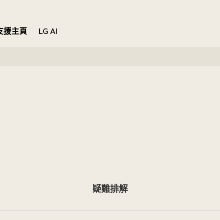
支援主頁
LG AI
疑難排解