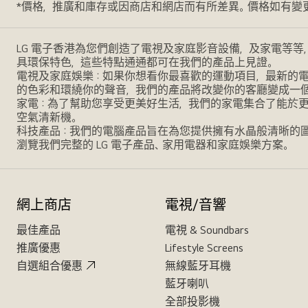
*價格，推廣和庫存或因商店和網店而有所差異。價格如有變
LG 電子香港為您們創造了電視及家庭影音設備，及家電等等
具環保特色，這些特點通通都可在我們的產品上見證。
電視及家庭娛樂：如果你想看你最喜歡的運動項目，最新的電影，
的色彩和環繞你的聲音，我們的產品將改變你的客廳變成一
家電：為了幫助您享受更美好生活，我們的家電集合了能於
空氣清新機。
科技產品：我們的電腦產品旨在為您提供擁有水晶般清晰的
瀏覽我們完整的 LG 電子產品、家用電器和家庭娛樂方案。
網上商店
電視/音響
最佳產品
電視 & Soundbars
推廣優惠
Lifestyle Screens
自選組合優惠
無線藍牙耳機
藍牙喇叭
全部投影機