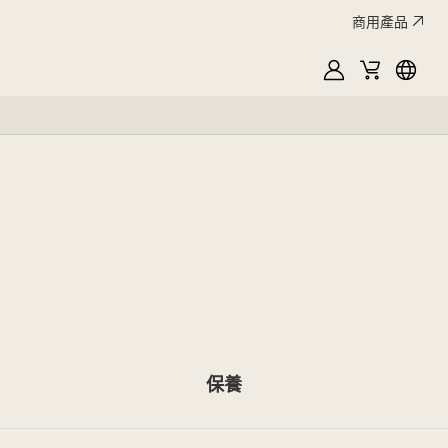
商用產品
MyLG
購
Englis
物
車
保養