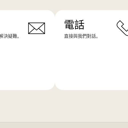
電話
解決疑難。
直接與我們對話。
了
解
更
多