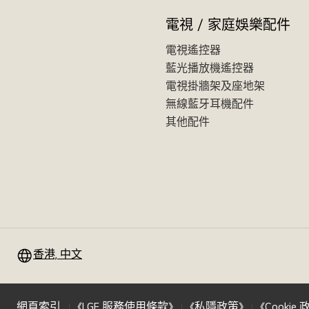
電視 / 家庭娛樂配件
電視遙控器
藍光播放機遙控器
電視掛牆架及座地架
無線藍牙耳機配件
其他配件
香港, 中文
網頁索引
《LGE 服務使用條款》
《私隱政策》
《Cookie 