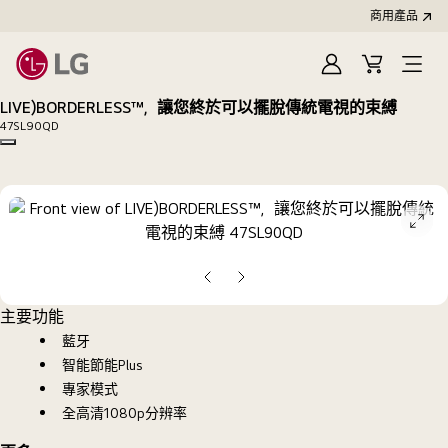
商用產品
登
購
入
物
LIVE)BORDERLESS™，讓您終於可以擺脫傳統電視的束縛
車
47SL90QD
Copy model name
ope
galle
pop
上
下
一
一
主要功能
張
張
藍牙
投
投
智能節能Plus
影
影
專家模式
片
片
全高清1080p分辨率