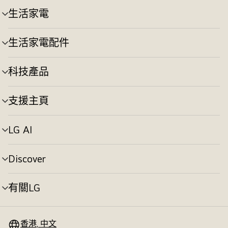
切
生活家電
選
換
單
切
生活家電配件
選
換
單
切
科技產品
選
換
單
切
支援主頁
選
換
單
切
LG AI
選
換
單
切
Discover
選
換
單
切
有關LG
選
換
單
切
換
香港, 中文