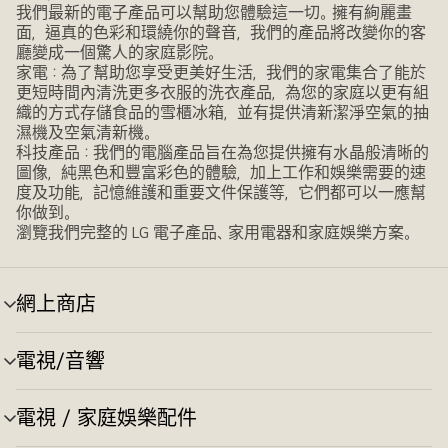
我們最新的電子產品可以幫助您體驗這一切。擁有絢麗畫
面，逼真的色彩和環繞你的聲音，我們的產品將改變你的客
廳變成一個驚人的家庭影院。
家電：為了幫助您享受更美好生活，我們的家電集合了能於
更短時間內清洗更多衣服的洗衣產品，為您的家庭以更有組
織的方式存儲食品的雪櫃冰箱，並有提供清新潔淨空氣的抽
濕機及空氣清新機。
科技產品：我們的電腦產品旨在為您提供擁有水晶般清晰的
圖像，純黑色和豐富彩色的體驗，加上工作和娛樂需要的速
度及功能，記憶維護和重要文件保護等，它們都可以一應幫
你做到。
瀏覽我們完整的 LG 電子產品、家用電器和家庭娛樂方案。
網上商店
選
單
切
電視/音響
選
換
單
切
電視 / 家庭娛樂配件
選
換
單