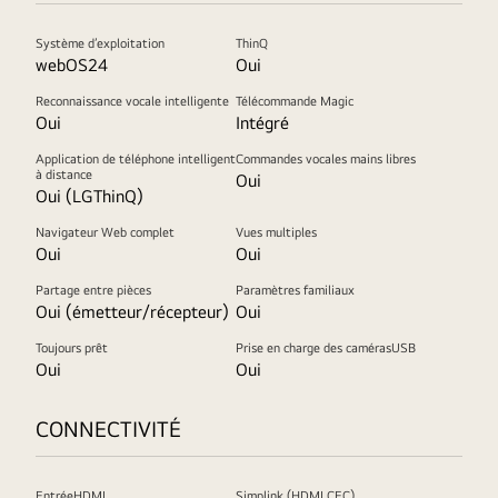
Système d’exploitation
ThinQ
webOS24
Oui
Reconnaissance vocale intelligente
Télécommande Magic
Oui
Intégré
Application de téléphone intelligent
Commandes vocales mains libres
à distance
Oui
Oui (LGThinQ)
Navigateur Web complet
Vues multiples
Oui
Oui
Partage entre pièces
Paramètres familiaux
Oui (émetteur/récepteur)
Oui
Toujours prêt
Prise en charge des camérasUSB
Oui
Oui
CONNECTIVITÉ
EntréeHDMI
Simplink (HDMI CEC)