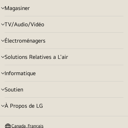
Magasiner
menu
basculement
TV/Audio/Vidéo
menu
basculement
Électroménagers
menu
basculement
Solutions Relatives a L'air
menu
basculement
Informatique
menu
basculement
Soutien
menu
basculement
À Propos de LG
menu
basculement
Canada, Français