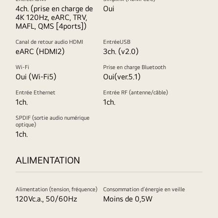
4ch. (prise en charge de
Oui
4K 120Hz, eARC, TRV,
MAFL, QMS [4ports])
Canal de retour audio HDMI
EntréeUSB
eARC (HDMI2)
3ch. (v2.0)
Wi-Fi
Prise en charge Bluetooth
Oui (Wi-Fi5)
Oui(ver.5.1)
Entrée Ethernet
Entrée RF (antenne/câble)
1ch.
1ch.
SPDIF (sortie audio numérique
optique)
1ch.
ALIMENTATION
Alimentation (tension, fréquence)
Consommation d’énergie en veille
120Vc.a., 50/60Hz
Moins de 0,5W