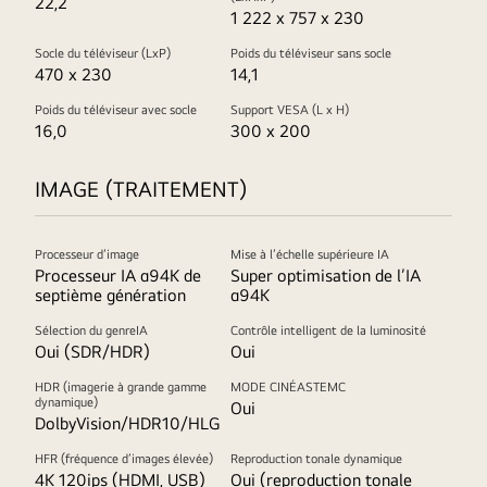
22,2
1 222 x 757 x 230
Socle du téléviseur (LxP)
Poids du téléviseur sans socle
470 x 230
14,1
Poids du téléviseur avec socle
Support VESA (L x H)
16,0
300 x 200
IMAGE (TRAITEMENT)
Processeur d’image
Mise à l’échelle supérieure IA
Processeur IA α94K de
Super optimisation de l’IA
septième génération
α94K
Sélection du genreIA
Contrôle intelligent de la luminosité
Oui (SDR/HDR)
Oui
HDR (imagerie à grande gamme
MODE CINÉASTEMC
dynamique)
Oui
DolbyVision/HDR10/HLG
HFR (fréquence d’images élevée)
Reproduction tonale dynamique
4K 120ips (HDMI, USB)
Oui (reproduction tonale