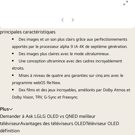
ope
gall
pop
Diapo
Diapo
précédente
suivante
principales caractéristiques
Des images et un son plus clairs grâce aux perfectionnements
apportés par le processeur alpha 9 IA 4K de septième génération.
Des images plus claires avec le mode ultralumineux.
Une conception ultramince avec des cadres incroyablement
étroits.
Mises à niveau de quatre ans garanties sur cinq ans avec le
programme webOS Re:New.
Des films et des jeux incroyables, améliorés par Dolby Atmos et
Dolby Vision, TRV, G-Sync et Freesync.
Plus
Demander à Ask LG
LG OLED vs QNED meilleur
téléviseur
Avantages des téléviseurs OLED
Téléviseur OLED
définition