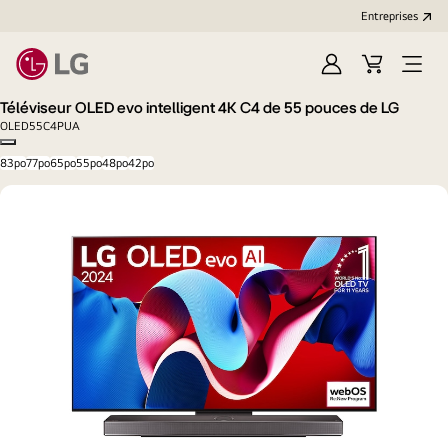
Entreprises​
Ouvrir
Cart
Open
session
Menu
Téléviseur OLED evo intelligent 4K C4 de 55 pouces de LG
OLED55C4PUA
Copy model name
83po
77po
65po
55po
48po
42po