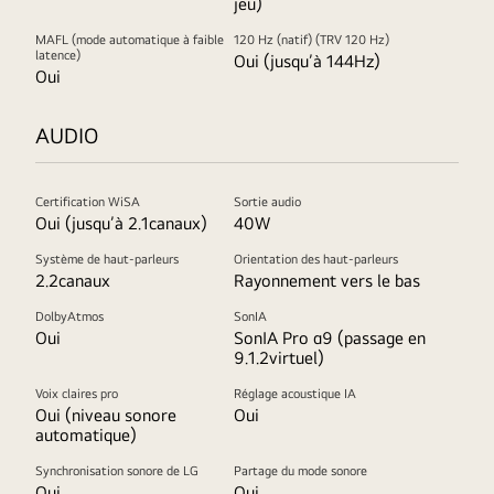
jeu)
MAFL (mode automatique à faible
120 Hz (natif) (TRV 120 Hz)
latence)
Oui (jusqu’à 144Hz)
Oui
AUDIO
Certification WiSA
Sortie audio
Oui (jusqu’à 2.1canaux)
40W
Système de haut-parleurs
Orientation des haut-parleurs
2.2canaux
Rayonnement vers le bas
DolbyAtmos
SonIA
Oui
SonIA Pro α9 (passage en
9.1.2virtuel)
Voix claires pro
Réglage acoustique IA
Oui (niveau sonore
Oui
automatique)
Synchronisation sonore de LG
Partage du mode sonore
Oui
Oui