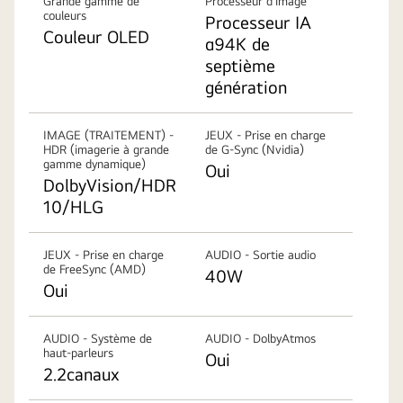
Grande gamme de
Processeur d’image
couleurs
Processeur IA
Couleur OLED
α94K de
septième
génération
IMAGE (TRAITEMENT) -
JEUX - Prise en charge
HDR (imagerie à grande
de G-Sync (Nvidia)
gamme dynamique)
Oui
DolbyVision/HDR
10/HLG
JEUX - Prise en charge
AUDIO - Sortie audio
de FreeSync (AMD)
40W
Oui
AUDIO - Système de
AUDIO - DolbyAtmos
haut-parleurs
Oui
2.2canaux