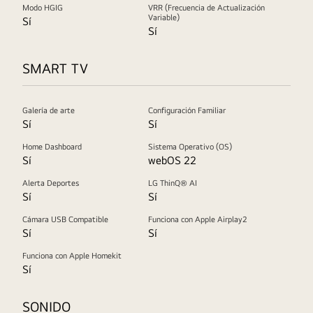
Modo HGIG
VRR (Frecuencia de Actualización
Variable)
Sí
Sí
SMART TV
Galería de arte
Configuración Familiar
Sí
Sí
Home Dashboard
Sistema Operativo (OS)
Sí
webOS 22
Alerta Deportes
LG ThinQ® AI
Sí
Sí
Cámara USB Compatible
Funciona con Apple Airplay2
Sí
Sí
Funciona con Apple Homekit
Sí
SONIDO