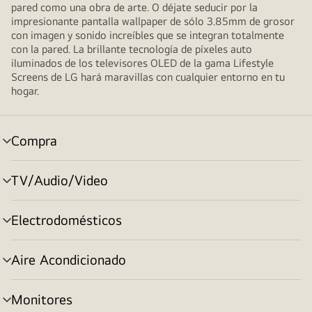
pared como una obra de arte. O déjate seducir por la
impresionante pantalla wallpaper de sólo 3.85mm de grosor
con imagen y sonido increíbles que se integran totalmente
con la pared. La brillante tecnología de píxeles auto
iluminados de los televisores OLED de la gama Lifestyle
Screens de LG hará maravillas con cualquier entorno en tu
hogar.
Compra
selector
de
menú
TV/Audio/Video
selector
de
menú
Electrodomésticos
selector
de
menú
Aire Acondicionado
selector
de
menú
Monitores
selector