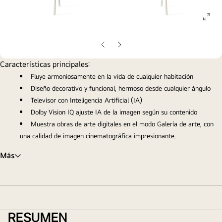
ope
gall
pop
Diapositiva
Siguiente
anterior
diapositiva
Características principales:
Fluye armoniosamente en la vida de cualquier habitación
Diseño decorativo y funcional, hermoso desde cualquier ángulo
Televisor con Inteligencia Artificial (IA)
Dolby Vision IQ ajuste IA de la imagen según su contenido
Muestra obras de arte digitales en el modo Galería de arte, con
una calidad de imagen cinematográfica impresionante.
Más
RESUMEN