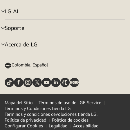
de
menú
LG AI
selector
de
menú
Soporte
selector
de
menú
Acerca de LG
selector
de
menú
Colombia, Español
Mapa del Sitio
Términos de uso de LGE Service
Términos y Condiciones tienda LG
Términos y condiciones devoluciones tienda LG.
Política de privacidad
Política de cookies
Configurar Cookies
Legalidad
Accesibilidad