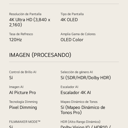
Resolución de Pantalla
Tipo de Pantalla
4K Ultra HD (3,840 x
4K OLED
2,160)
Tasa de Refresco
Amplia Gama de Colores
120Hz
OLED Color
IMAGEN (PROCESANDO)
Control de Brillo AI
Selección de género AI
Sí
Sí (SDR/HDR/Dolby HDR)
Imagen AI
Escalador AI
AI Picture Pro
Escalador 4K AI
Tecnología Dimming
Mapeo Dinámico de Tonos
Pixel Dimming
Sí (Mapeo Dinámico de
Tonos Pro)
FILMMAKER MODE™
HDR (Alto Rango Dinámico)
Sí
Dolby Vision IQ / HDR10 /