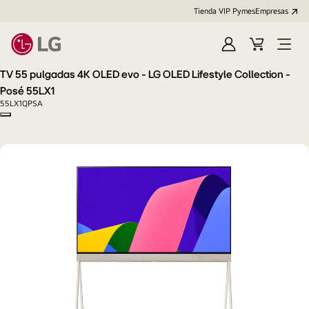
Tienda VIP Pymes
Empresas
Iniciar
Cart
Open
sesión
Menu
TV 55 pulgadas 4K OLED evo - LG OLED Lifestyle Collection -
Posé 55LX1
55LX1QPSA
Copy model name