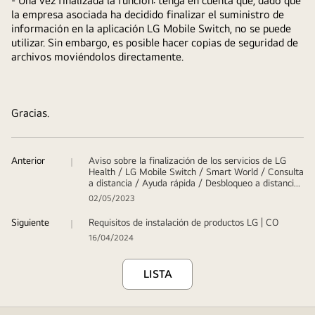
- Una vez finalizada la función: tenga en cuenta que, dado que
la empresa asociada ha decidido finalizar el suministro de
información en la aplicación LG Mobile Switch, no se puede
utilizar. Sin embargo, es posible hacer copias de seguridad de
archivos moviéndolos directamente.
Gracias.
Anterior
Aviso sobre la finalización de los servicios de LG
Health / LG Mobile Switch / Smart World / Consulta
a distancia / Ayuda rápida / Desbloqueo a distancia
/ Quick Translator
02/05/2023
Siguiente
Requisitos de instalación de productos LG | CO
16/04/2024
LISTA