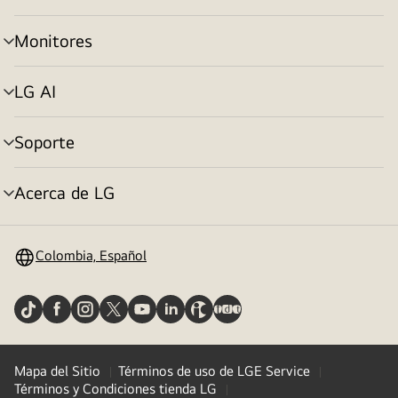
de
menú
Monitores
selector
de
menú
LG AI
selector
de
menú
Soporte
selector
de
menú
Acerca de LG
selector
de
menú
Colombia, Español
Mapa del Sitio
Términos de uso de LGE Service
Términos y Condiciones tienda LG