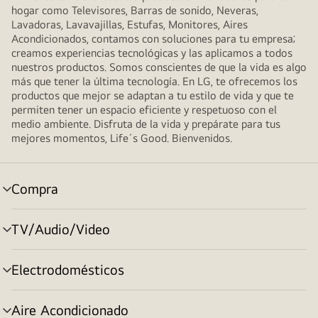
hogar como Televisores, Barras de sonido, Neveras,
Lavadoras, Lavavajillas, Estufas, Monitores, Aires
Acondicionados, contamos con soluciones para tu empresa;
creamos experiencias tecnológicas y las aplicamos a todos
nuestros productos. Somos conscientes de que la vida es algo
más que tener la última tecnología. En LG, te ofrecemos los
productos que mejor se adaptan a tu estilo de vida y que te
permiten tener un espacio eficiente y respetuoso con el
medio ambiente. Disfruta de la vida y prepárate para tus
mejores momentos, Life´s Good. Bienvenidos.
Compra
selector
de
menú
TV/Audio/Video
selector
de
menú
Electrodomésticos
selector
de
menú
Aire Acondicionado
selector