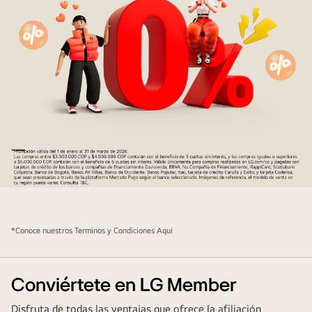
banner
promocional
hasta
*Conoce nuestros Terminos y Condiciones
Aquí
12
cuotas
sin
Conviértete en LG Member
interés
Disfruta de todas las ventajas que ofrece la afiliación