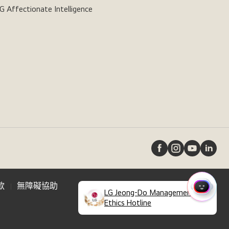
G Affectionate Intelligence
款
無障礙協助
快
LG Jeong-Do Management
(
opens
Ethics Hotline
速
in
選
a
單