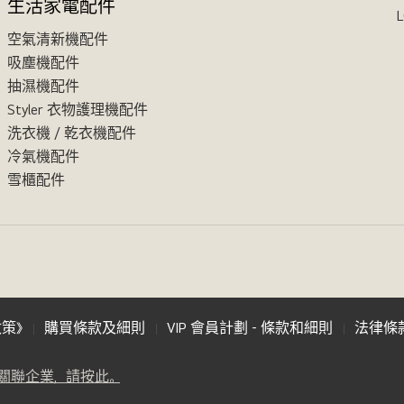
生活家電配件
L
空氣清新機配件
吸塵機配件
抽濕機配件
Styler 衣物護理機配件
洗衣機 / 乾衣機配件
冷氣機配件
雪櫃配件
政策》
購買條款及細則
VIP 會員計劃 - 條款和細則
法律條
(
opens
LG 關聯企業，請按此。
in