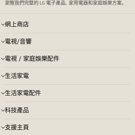
瀏覽我們完整的 LG 電子產品、家用電器和家庭娛樂方案。
網上商店
選
單
切
電視/音響
選
換
單
切
電視 / 家庭娛樂配件
選
換
單
切
生活家電
選
換
單
切
生活家電配件
選
換
單
切
科技產品
選
換
單
切
支援主頁
選
換