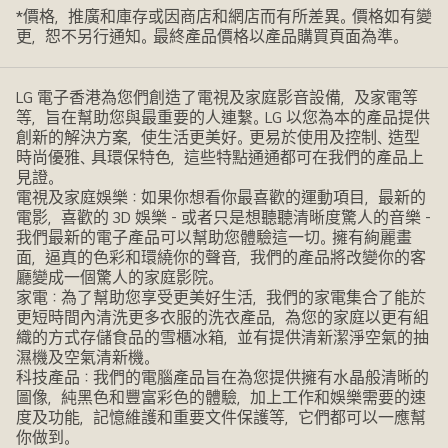
*價格，推廣和庫存或因商店和網店而有所差異。價格如有變
更，恕不另行通知。最終產品價格以產品購買頁面為準。
LG 電子香港為您們創造了電視及家庭影音設備，及家電等
等，旨在幫助您與最重要的人連繫。LG 以您為本的產品提供
創新的解決方案，使生活更美好。更易於使用及控制、造型
時尚優雅、具環保特色，這些特點通通都可在我們的產品上
見證。
電視及家庭娛樂：如果你想看你最喜歡的運動項目，最新的
電影，喜歡的 3D 娛樂 - 或者只是想聽聽清晰度驚人的音樂 -
我們最新的電子產品可以幫助您體驗這一切。擁有絢麗畫
面，逼真的色彩和環繞你的聲音，我們的產品將改變你的客
廳變成一個驚人的家庭影院。
家電：為了幫助您享受更美好生活，我們的家電集合了能於
更短時間內清洗更多衣服的洗衣產品，為您的家庭以更有組
織的方式存儲食品的雪櫃冰箱，並有提供清新潔淨空氣的抽
濕機及空氣清新機。
科技產品：我們的電腦產品旨在為您提供擁有水晶般清晰的
圖像，純黑色和豐富彩色的體驗，加上工作和娛樂需要的速
度及功能，記憶維護和重要文件保護等，它們都可以一應幫
你做到。