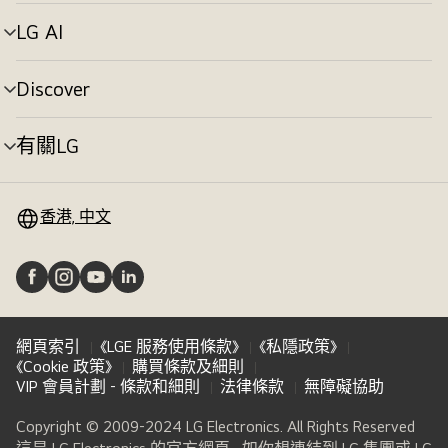
單
切
LG AI
選
換
單
切
Discover
選
換
單
切
有關LG
選
換
單
切
換
香港, 中文
網頁索引
《LGE 服務使用條款》
《私隱政策》
《Cookie 政策》
購買條款及細則
VIP 會員計劃 - 條款和細則
法律條款
無障礙協助
Copyright © 2009-2024 LG Electronics. All Rights Reserved