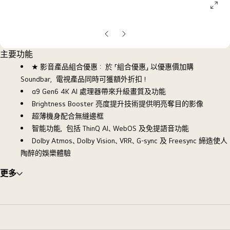
ope
galle
pop
上
下
一
一
主要功能
張
張
★ 影音產品組合優惠： 於 「組合優惠」 以優惠價加購
投
投
Soundbar，電視產品同時可獲額外折扣！
影
影
α9 Gen6 4K AI 處理器帶來升級畫質及功能
片
片
Brightness Booster 亮度提升技術提供明亮奪目的影像
超薄機身配合無縫邊框
智能功能，包括 ThinQ AI、WebOS 及免提語音功能
Dolby Atmos、Dolby Vision、VRR、G-sync 及 Freesync 締造使人
陶醉的娛樂體驗
更多