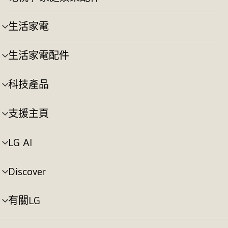
選
換
單
切
生活家電
選
換
單
切
生活家電配件
選
換
單
切
科技產品
選
換
單
切
支援主頁
選
換
單
切
LG AI
選
換
單
切
Discover
選
換
單
切
有關LG
選
換
單
切