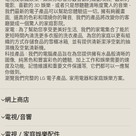
電影，喜歡的 3D 娛樂 - 或者只是想聽聽清晰度驚人的音樂 -
我們最新的電子產品可以幫助您體驗這一切。擁有絢麗畫
面，逼真的色彩和環繞你的聲音，我們的產品將改變你的客
廳變成一個驚人的家庭影院。
家電：為了幫助您享受更美好生活，我們的家電集合了能於
更短時間內清洗更多衣服的洗衣產品，為您的家庭以更有組
織的方式存儲食品的雪櫃冰箱，並有提供清新潔淨空氣的抽
濕機及空氣清新機。
科技產品：我們的電腦產品旨在為您提供擁有水晶般清晰的
圖像，純黑色和豐富彩色的體驗，加上工作和娛樂需要的速
度及功能，記憶維護和重要文件保護等，它們都可以一應幫
你做到。
瀏覽我們完整的 LG 電子產品、家用電器和家庭娛樂方案。
網上商店
選
單
切
電視/音響
選
換
單
切
電視 / 家庭娛樂配件