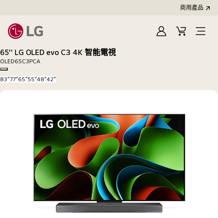
商用產品
登
購
入
物
65'' LG OLED evo C3 4K 智能電視
車
OLED65C3PCA
Copy model name
83"
77"
65"
55"
48"
42"