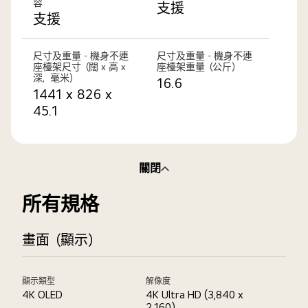
容
支援
支援
尺寸及重量 - 機身不連
尺寸及重量 - 機身不連
座檯架尺寸（闊 x 高 x
座檯架重量（公斤）
深，毫米）
16.6
1441 x 826 x
45.1
關閉
所有規格
畫面（顯示）
顯示類型
解像度
4K OLED
4K Ultra HD (3,840 x
2,160)