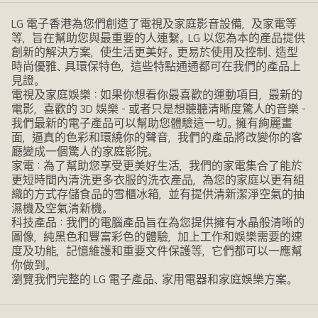
LG 電子香港為您們創造了電視及家庭影音設備，及家電等
等，旨在幫助您與最重要的人連繫。LG 以您為本的產品提供
創新的解決方案，使生活更美好。更易於使用及控制、造型
時尚優雅、具環保特色，這些特點通通都可在我們的產品上
見證。
電視及家庭娛樂：如果你想看你最喜歡的運動項目，最新的
電影，喜歡的 3D 娛樂 - 或者只是想聽聽清晰度驚人的音樂 -
我們最新的電子產品可以幫助您體驗這一切。擁有絢麗畫
面，逼真的色彩和環繞你的聲音，我們的產品將改變你的客
廳變成一個驚人的家庭影院。
家電：為了幫助您享受更美好生活，我們的家電集合了能於
更短時間內清洗更多衣服的洗衣產品，為您的家庭以更有組
織的方式存儲食品的雪櫃冰箱，並有提供清新潔淨空氣的抽
濕機及空氣清新機。
科技產品：我們的電腦產品旨在為您提供擁有水晶般清晰的
圖像，純黑色和豐富彩色的體驗，加上工作和娛樂需要的速
度及功能，記憶維護和重要文件保護等，它們都可以一應幫
你做到。
瀏覽我們完整的 LG 電子產品、家用電器和家庭娛樂方案。