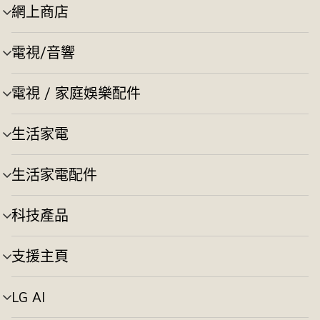
網上商店
選
單
切
電視/音響
選
換
單
切
電視 / 家庭娛樂配件
選
換
單
切
生活家電
選
換
單
切
生活家電配件
選
換
單
切
科技產品
選
換
單
切
支援主頁
選
換
單
切
LG AI
選
換
單