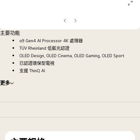
ope
galle
pop
上
下
一
一
主要功能
張
張
α9 Gen4 AI Processor 4K 處理器
投
投
TÜV Rheinland 低藍光認證
影
影
OLED Design, OLED Cinema, OLED Gaming, OLED Sport
片
片
已認證環保型電視
支援 ThinQ AI
更多