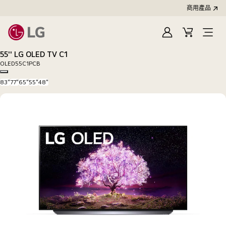
商用產品
登
購
入
物
55'' LG OLED TV C1
車
OLED55C1PCB
Copy model name
83"
77"
65"
55"
48"