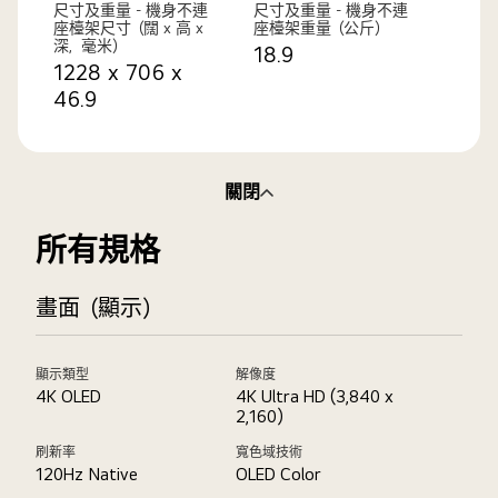
尺寸及重量 - 機身不連
尺寸及重量 - 機身不連
座檯架尺寸（闊 x 高 x
座檯架重量（公斤）
深，毫米）
18.9
1228 x 706 x
46.9
關閉
所有規格
畫面（顯示）
顯示類型
解像度
4K OLED
4K Ultra HD (3,840 x
2,160)
刷新率
寬色域技術
120Hz Native
OLED Color