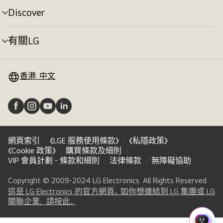
切
Discover
選
換
單
切
有關LG
選
換
單
切
換
香港, 中文
網頁索引
《LGE 服務使用條款》
《私隱政策》
《Cookie 政策》
購買條款及細則
VIP 會員計劃 - 條款和細則
法律條款
無障礙協助
Copyright © 2009-2024 LG Electronics. All Rights Reserved
這是 LG Electronics 的官方網頁。如你想連結到 LG 集團或 LG
(
opens
關聯企業，請按此。
in
a