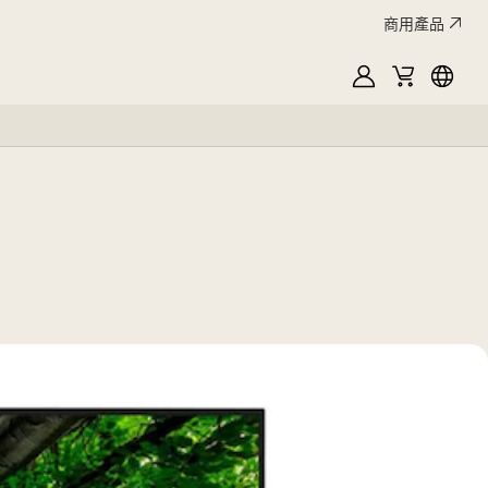
商用產品
MyLG
購
Englis
物
車