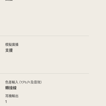
模擬廣播
支援
色差輸入 (Y,Pb,Pr及音效)
轉接線
耳機輸出
1