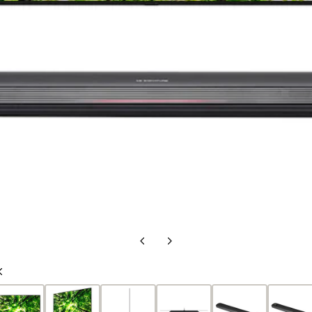
上
下
一
一
上
張
張
一
投
投
張
影
影