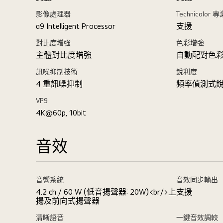
影像處理器
Technicolor
α9 Intelligent Processor
支援
對比度增強
色彩增強
主體對比度增強
自動配對色
訊噪抑制技術
銳利度
4 重訊噪抑制
頻率偵測式
VP9
4K@60p, 10bit
音效
音響系統
音效同步輸出
4.2 ch / 60 W (低音揚聲器: 20W)<br/>上
支援
揚及前向式揚聲器
清晰語音
一鍵音效調較