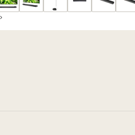
投
片
片
影
下
片
一
張
投
影
片