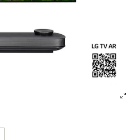
open
gallery
popup