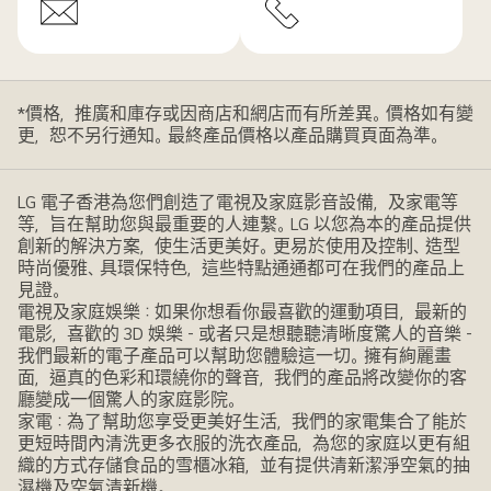
*價格，推廣和庫存或因商店和網店而有所差異。價格如有變
更，恕不另行通知。最終產品價格以產品購買頁面為準。
LG 電子香港為您們創造了電視及家庭影音設備，及家電等
等，旨在幫助您與最重要的人連繫。LG 以您為本的產品提供
創新的解決方案，使生活更美好。更易於使用及控制、造型
時尚優雅、具環保特色，這些特點通通都可在我們的產品上
見證。
電視及家庭娛樂：如果你想看你最喜歡的運動項目，最新的
電影，喜歡的 3D 娛樂 - 或者只是想聽聽清晰度驚人的音樂 -
我們最新的電子產品可以幫助您體驗這一切。擁有絢麗畫
面，逼真的色彩和環繞你的聲音，我們的產品將改變你的客
廳變成一個驚人的家庭影院。
家電：為了幫助您享受更美好生活，我們的家電集合了能於
更短時間內清洗更多衣服的洗衣產品，為您的家庭以更有組
織的方式存儲食品的雪櫃冰箱，並有提供清新潔淨空氣的抽
濕機及空氣清新機。