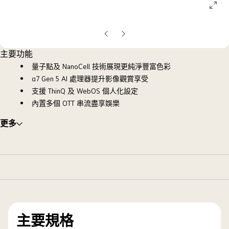
ope
galle
pop
上
下
一
一
主要功能
張
張
量子點及 NanoCell 技術展現更純淨豐富色彩
投
投
α7 Gen 5 AI 處理器提升影像觀賞享受
影
影
支援 ThinQ 及 WebOS 個人化設定
片
片
內置多個 OTT 串流盡享娛樂
更多
主要規格