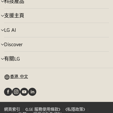
科技產品
選
換
單
切
支援主頁
選
換
單
切
LG AI
選
換
單
切
Discover
選
換
單
切
有關LG
選
換
單
切
換
香港, 中文
網頁索引
《LGE 服務使用條款》
《私隱政策》