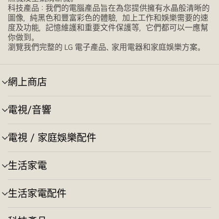
科技產品：我們的電腦產品旨在為您提供擁有水晶般清晰的
圖像，純黑色和豐富彩色的體驗，加上工作和娛樂需要的速
度及功能，記憶維護和重要文件保護等，它們都可以一應幫
你做到。
瀏覽我們完整的 LG 電子產品、家用電器和家庭娛樂方案。
網上商店
選
單
切
電視/音響
選
換
單
切
電視 / 家庭娛樂配件
選
換
單
切
生活家電
選
換
單
切
生活家電配件
選
換
單
切