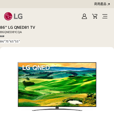
商用產品
登
購
入
物
86'' LG QNED81 TV
車
86QNED81CQA
Copy model name
86"
75"
65"
55"