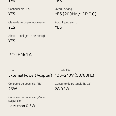
YES
YES
Contador de FPS
OverClocking
YES
YES (200Hz @ DP O.C)
Clave definida por el usuario
Auto Input Switch
YES
YES
Ahorro inteligente de energía
YES
POTENCIA
Tipo
Entrada CA
External Power(Adapter)
100~240V (50/60Hz)
Consumo de potencia (Típ)
Consumo de potencia (Máx.)
26W
28.92W
Consumo de potencia (Modo
suspensión)
Less than 0.5W