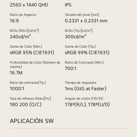
2560 x 1440 QHD
IPS
Ratio de Aspecto
Tamaño del píxel [mm]
16:9
0.2331 x 0.2331 mm
Brillo (Mín.)[cd/m²]
Brillo (Típ.)[cd/m²]
240cd/m²
300cd/m²
Gama de Color (Mín.)
Gama de Color (Típ.)
sRGB 95% (CIE1931)
sRGB 99% (CIE1931)
Profundidad de Color (Número de
Ratio de Contraste (Mín.)
colores)
700:1
16.7M
Ratio de contraste(Típ.)
Tiempo de respuesta
1000:1
1ms (GtG at Faster)
Tasa de refresco (Máx)[Hz]
Ángulo de visión (CR≥10)
180 200 (O/C)
178º(R/L), 178º(U/D)
APLICACIÓN SW