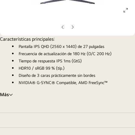
ope
gall
pop
Diapositiva
Siguiente
anterior
diapositiva
Características principales:
Pantalla IPS QHD (2560 x 1440) de 27 pulgadas
Frecuencia de actualización de 180 Hz (O/C 200 Hz)
Tiempo de respuesta IPS 1ms (GtG)
HDR10 / sRGB 99 % (típ.)
Diseño de 3 caras prácticamente sin bordes
NVIDIA® G-SYNC® Compatible, AMD FreeSync™
Más