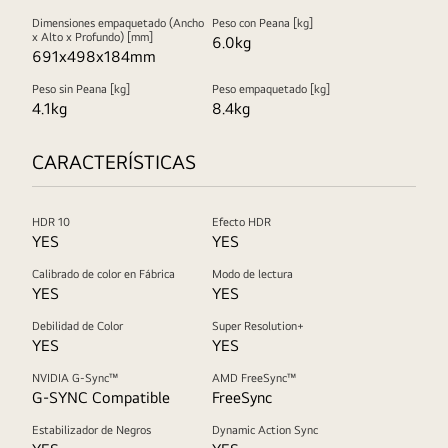
Dimensiones empaquetado (Ancho
Peso con Peana [kg]
x Alto x Profundo) [mm]
6.0kg
691x498x184mm
Peso sin Peana [kg]
Peso empaquetado [kg]
4.1kg
8.4kg
CARACTERÍSTICAS
HDR 10
Efecto HDR
YES
YES
Calibrado de color en Fábrica
Modo de lectura
YES
YES
Debilidad de Color
Super Resolution+
YES
YES
NVIDIA G-Sync™
AMD FreeSync™
G-SYNC Compatible
FreeSync
Estabilizador de Negros
Dynamic Action Sync