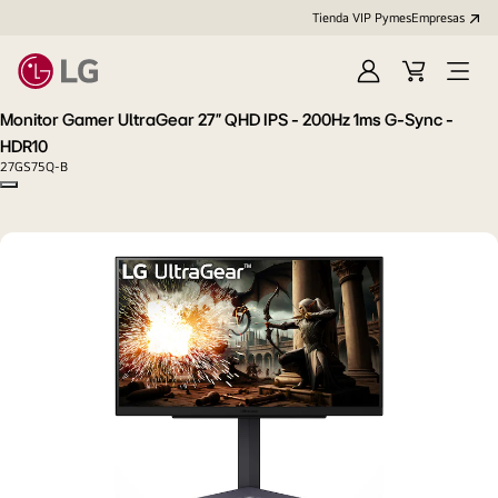
Tienda VIP Pymes
Empresas
Iniciar
Cart
Open
sesión
Menu
Monitor Gamer UltraGear 27" QHD IPS - 200Hz 1ms G-Sync -
HDR10
27GS75Q-B
Copy model name