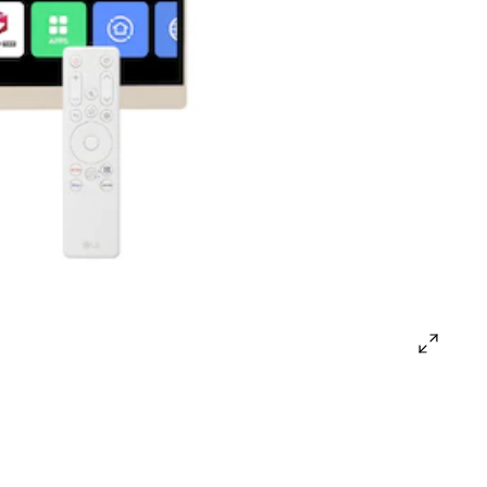
open
gallery
popup