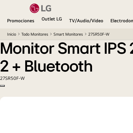
Monitor Smart IPS 27 Pulgadas FHD con webOS Air
Outlet LG
Promociones
TV/Audio/Video
Electrodo
Inicio
Todo Monitores
Smart Monitores
27SR50F-W
Monitor Smart IPS
2 + Bluetooth
27SR50F-W
Copy model name