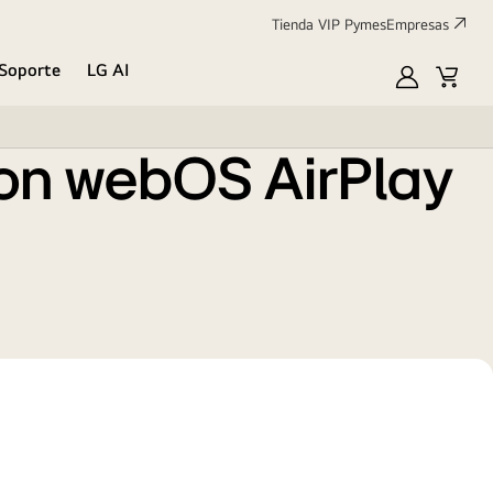
Tienda VIP Pymes
Empresas
Soporte
LG AI
MyLG
Cart
con webOS AirPlay