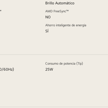
Brillo Automático
™
AMD FreeSync™
NO
Ahorro inteligente de energía
SÍ
Consumo de potencia (Típ)
0/60Hz)
25W