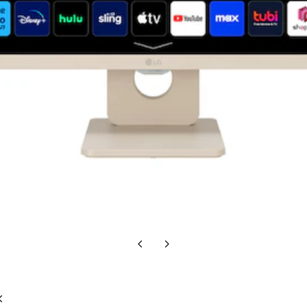
Diapositiva
Siguiente
anterior
diapositiva
Diapositiva