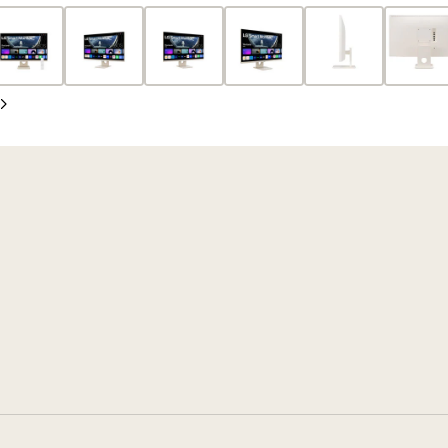
anterior
Siguiente
diapositiva