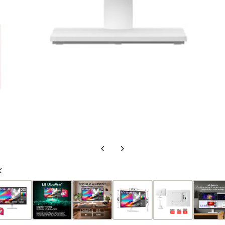
Diapositiva
Siguiente
anterior
diapositiva
Diapositiva
anterior