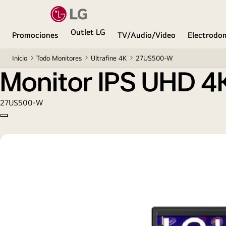
Monitor IPS UHD 4K (Resolución 3840 x 2160)
Outlet LG
Promociones
TV/Audio/Video
Electrodo
Inicio
Todo Monitores
Ultrafine 4K
27US500-W
Monitor IPS UHD 4K
27US500-W
Copy model name