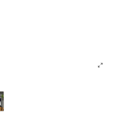
open
gallery
popup