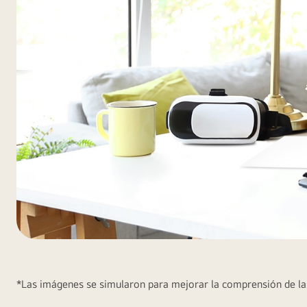
Monitor
ultrafino
en
*Las imágenes se simularon para mejorar la comprensión de las 
escritorio