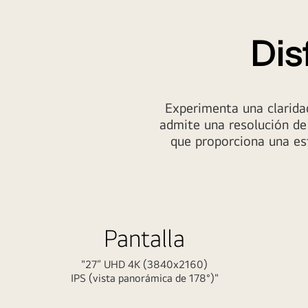
muestra
trabajos
de
Dis
Photoshop,
junto
a
lámpara,
Experimenta una clarida
mouse,
admite una resolución de
papel
que proporciona una est
y
lápices
de
colores.
Pantalla
"27” UHD 4K (3840x2160)
IPS (vista panorámica de 178°)"