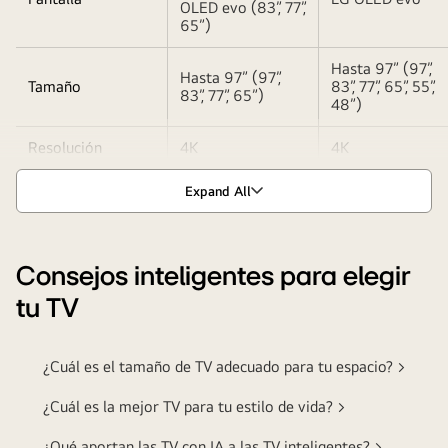
OLED evo (83”, 77”,
65”)
Hasta 97” (97”,
Hasta 97” (97”,
Tamaño
83”, 77”, 65”, 55”,
83”, 77”, 65”)
48”)
Resolución
4K
4K
Expand All
Consejos inteligentes para elegir
tu TV
¿Cuál es el tamaño de TV adecuado para tu espacio? >
¿Cuál es la mejor TV para tu estilo de vida? >
¿Qué aportan las TV con IA a las TV inteligentes? >