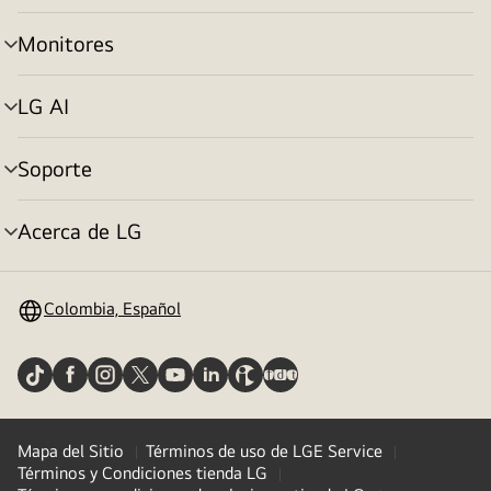
de
menú
Monitores
selector
de
menú
LG AI
selector
de
menú
Soporte
selector
de
menú
Acerca de LG
selector
de
menú
Colombia, Español
Mapa del Sitio
Términos de uso de LGE Service
Términos y Condiciones tienda LG