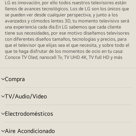
LG es innovación, por ello todos nuestros televisores están
llenos de avances tecnológicos. Los de LG son los únicos que
se pueden ver desde cualquier perspectiva, y junto a los
avanzados y cómodos lentes 3D, tu momento televisivo será
una experiencia cada día.En LG sabemos que cada cliente
tiene sus necesidades, por ese motivo diseñamos televisores
con diferentes diseños tamaños, tecnologías y precios, para
que el televisor que elijas sea el que necesita, y sobre todo el
que te haga disfrutar de los momentos de ocio en tu casa:
Conoce TV Oled, nanocell Tv, TV UHD 4K, TV full HD y más
Compra
selector
de
menú
TV/Audio/Video
selector
de
menú
Electrodomésticos
selector
de
menú
Aire Acondicionado
selector