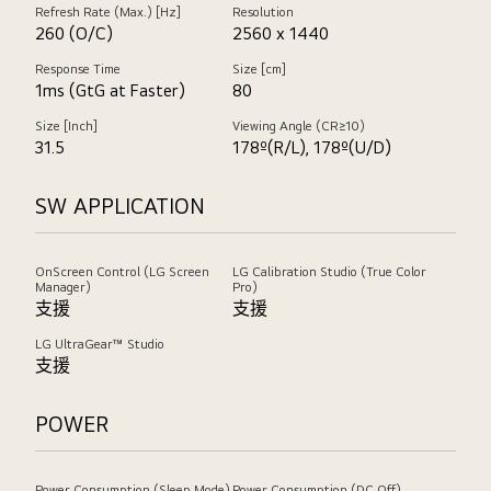
Refresh Rate (Max.) [Hz]
Resolution
260 (O/C)
2560 x 1440
Response Time
Size [cm]
1ms (GtG at Faster)
80
Size [Inch]
Viewing Angle (CR≥10)
31.5
178º(R/L), 178º(U/D)
SW APPLICATION
OnScreen Control (LG Screen
LG Calibration Studio (True Color
Manager)
Pro)
支援
支援
LG UltraGear™ Studio
支援
POWER
Power Consumption (Sleep Mode)
Power Consumption (DC Off)