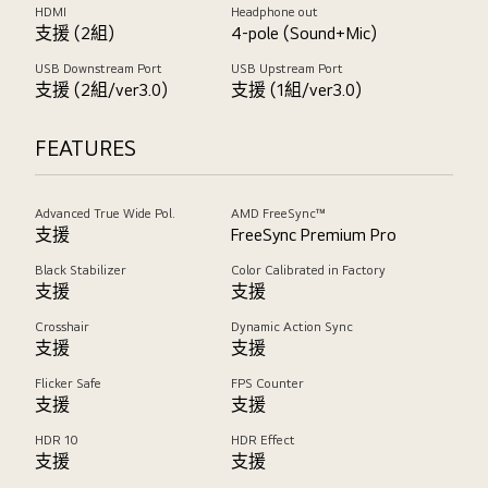
HDMI
Headphone out
支援 (2組)
4-pole (Sound+Mic)
USB Downstream Port
USB Upstream Port
支援 (2組/ver3.0)
支援 (1組/ver3.0)
FEATURES
Advanced True Wide Pol.
AMD FreeSync™
支援
FreeSync Premium Pro
Black Stabilizer
Color Calibrated in Factory
支援
支援
Crosshair
Dynamic Action Sync
支援
支援
Flicker Safe
FPS Counter
支援
支援
HDR 10
HDR Effect
支援
支援