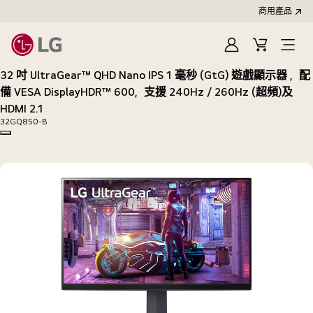
商用產品
登
購
入
物
32 吋 UltraGear™ QHD Nano IPS 1 毫秒 (GtG) 遊戲顯示器 ，配
車
備 VESA DisplayHDR™ 600，支援 240Hz / 260Hz (超頻)及
HDMI 2.1
32GQ850-B
Copy model name