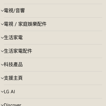
單
切
電視/音響
選
換
單
切
電視 / 家庭娛樂配件
選
換
單
切
生活家電
選
換
單
切
生活家電配件
選
換
單
切
科技產品
選
換
單
切
支援主頁
選
換
單
切
LG AI
選
換
單
切
Discover