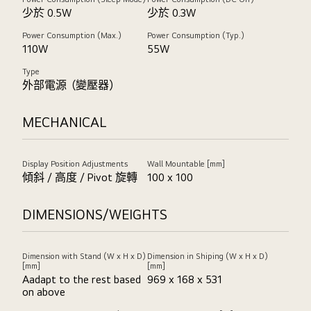
少於 0.5W
少於 0.3W
Power Consumption (Max.)
Power Consumption (Typ.)
110W
55W
Type
外部電源（變壓器)
MECHANICAL
Display Position Adjustments
Wall Mountable [mm]
傾斜 / 高度 / Pivot 旋轉
100 x 100
DIMENSIONS/WEIGHTS
Dimension with Stand (W x H x D)
Dimension in Shiping (W x H x D)
[mm]
[mm]
Aadapt to the rest based
969 x 168 x 531
on above