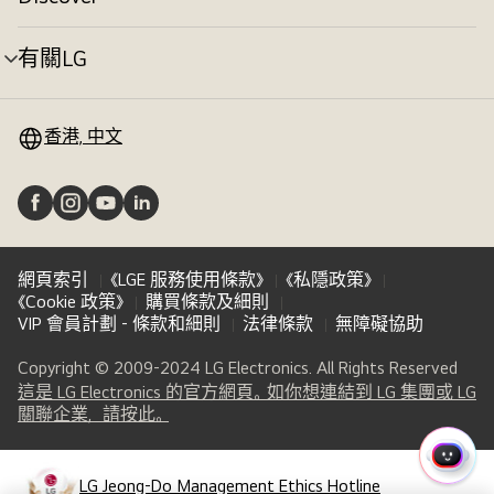
選
換
單
切
有關LG
選
換
單
切
換
香港, 中文
網頁索引
《LGE 服務使用條款》
《私隱政策》
《Cookie 政策》
購買條款及細則
VIP 會員計劃 - 條款和細則
法律條款
無障礙協助
Copyright © 2009-2024 LG Electronics. All Rights Reserved
這是 LG Electronics 的官方網頁。如你想連結到 LG 集團或 LG
(
opens
關聯企業，請按此。
in
a
快
new
LG Jeong-Do Management Ethics Hotline
速