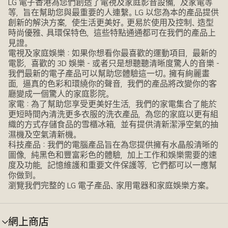
LG 電子香港為您們創造了電視及家庭影音設備，及家電等
等，旨在幫助您與最重要的人連繫。LG 以您為本的產品提供
創新的解決方案，使生活更美好。更易於使用及控制、造型
時尚優雅、具環保特色，這些特點通通都可在我們的產品上
見證。
電視及家庭娛樂：如果你想看你最喜歡的運動項目，最新的
電影，喜歡的 3D 娛樂 - 或者只是想聽聽清晰度驚人的音樂 -
我們最新的電子產品可以幫助您體驗這一切。擁有絢麗畫
面，逼真的色彩和環繞你的聲音，我們的產品將改變你的客
廳變成一個驚人的家庭影院。
家電：為了幫助您享受更美好生活，我們的家電集合了能於
更短時間內清洗更多衣服的洗衣產品，為您的家庭以更有組
織的方式存儲食品的雪櫃冰箱，並有提供清新潔淨空氣的抽
濕機及空氣清新機。
科技產品：我們的電腦產品旨在為您提供擁有水晶般清晰的
圖像，純黑色和豐富彩色的體驗，加上工作和娛樂需要的速
度及功能，記憶維護和重要文件保護等，它們都可以一應幫
你做到。
瀏覽我們完整的 LG 電子產品、家用電器和家庭娛樂方案。
網上商店
選