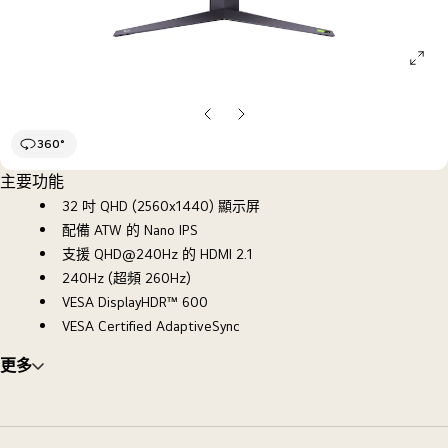
ope
galle
pop
上
下
一
一
360°
張
張
主要功能
投
投
32 吋 QHD (2560x1440) 顯示屏
影
影
配備 ATW 的 Nano IPS
片
片
支援 QHD@240Hz 的 HDMI 2.1
240Hz (超頻 260Hz)
VESA DisplayHDR™ 600
VESA Certified AdaptiveSync
更多