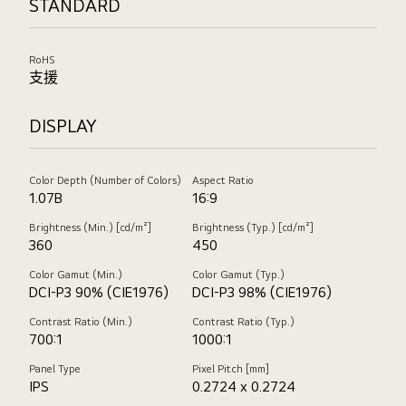
STANDARD
RoHS
支援
DISPLAY
Color Depth (Number of Colors)
Aspect Ratio
1.07B
16:9
Brightness (Min.) [cd/m²]
Brightness (Typ.) [cd/m²]
360
450
Color Gamut (Min.)
Color Gamut (Typ.)
DCI-P3 90% (CIE1976)
DCI-P3 98% (CIE1976)
Contrast Ratio (Min.)
Contrast Ratio (Typ.)
700:1
1000:1
Panel Type
Pixel Pitch [mm]
IPS
0.2724 x 0.2724