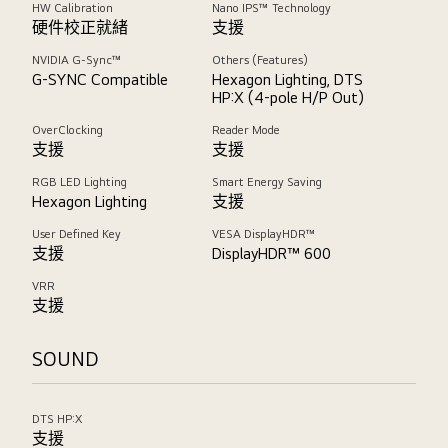
HW Calibration
Nano IPS™ Technology
硬件校正就緒
支援
NVIDIA G-Sync™
Others (Features)
G-SYNC Compatible
Hexagon Lighting, DTS
HP:X (4-pole H/P Out)
OverClocking
Reader Mode
支援
支援
RGB LED Lighting
Smart Energy Saving
Hexagon Lighting
支援
User Defined Key
VESA DisplayHDR™
支援
DisplayHDR™ 600
VRR
支援
SOUND
DTS HP:X
支援