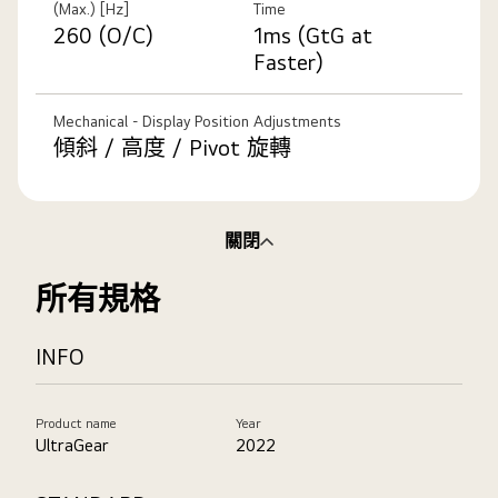
(Max.) [Hz]
Time
260 (O/C)
1ms (GtG at
Faster)
Mechanical - Display Position Adjustments
傾斜 / 高度 / Pivot 旋轉
關閉
所有規格
INFO
Product name
Year
UltraGear
2022