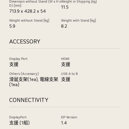
Dimension without Stand (W x H x
Weight in Shipping [kg]
D) [mm]
11.5
713.9 x 428.2 x 54
Weight without Stand [kg]
Weight with Stand [kg]
5.9
8.2
ACCESSORY
Display Port
HDMI
支援
支援
Others (Accessory)
USB A to B
滑鼠支架(1ea), 電線支架
支援
(1ea)
CONNECTIVITY
DisplayPort
DP Version
支援 (1組)
1.4