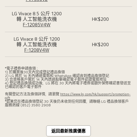
LG Vivace 8.5 公斤 1200
轉 人工智能洗衣機
HK$200
F-12085V4W
LG Vivace 8 公斤 1200
轉 人工智能洗衣機
HK$200
F-1208V4W
LG Vivace 8 公斤 1200
*電子禮券申請換領：
轉 人工智能洗衣機
HK$200
1) 於購買後30天內完成登記禮品換領
F-1208V5W
2) LG 將於 14 天內通過電郵和 WhatsApp 確認收到禮品換領登記
3) 合資格客戶需於 14 天內透過點擊確認電子郵件認證電郵地址
4) 登記禮品換領成功後，LG 將在 30 天內將電子禮券或額外保修確認書發送至
已確認的客戶電子郵件
11 公斤 頂揭式洗衣機
HK$200
有關登記方法及換領詳情，請瀏覽
https://www.lg.com/hk/support/promotion-
TS11BP
gift
*如果您在禮品換領登記 30 天後仍未收到任何回覆，請聯絡 LG 禮品換領客戶
服務熱線 (852) 3580 2908
返回最新推廣優惠