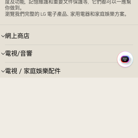
度及功能，記憶維護和重要文件保護等，它們都可以一應幫
你做到。
瀏覽我們完整的 LG 電子產品、家用電器和家庭娛樂方案。
網上商店
選
單
切
電視/音響
選
換
單
快
切
速
電視 / 家庭娛樂配件
選
換
選
單
單
切
生活家電
選
換
單
切
生活家電配件
選
換
單
切
科技產品
選
換
單