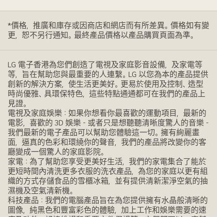
*價格，推廣和庫存或因商店和網店而有所差異。價格如有變
更，恕不另行通知。最終產品價格以產品購買頁面為準。
LG 電子香港為您們創造了電視及家庭影音設備，及家電等
等，旨在幫助您與最重要的人連繫。LG 以您為本的產品提供
創新的解決方案，使生活更美好。更易於使用及控制、造型
時尚優雅、具環保特色，這些特點通通都可在我們的產品上
見證。
電視及家庭娛樂：如果你想看你最喜歡的運動項目，最新的
電影，喜歡的 3D 娛樂 - 或者只是想聽聽清晰度驚人的音樂 -
我們最新的電子產品可以幫助您體驗這一切。擁有絢麗畫
面，逼真的色彩和環繞你的聲音，我們的產品將改變你的客
廳變成一個驚人的家庭影院。
家電：為了幫助您享受更美好生活，我們的家電集合了能於
更短時間內清洗更多衣服的洗衣產品，為您的家庭以更有組
織的方式存儲食品的雪櫃冰箱，並有提供清新潔淨空氣的抽
濕機及空氣清新機。
科技產品：我們的電腦產品旨在為您提供擁有水晶般清晰的
圖像，純黑色和豐富彩色的體驗，加上工作和娛樂需要的速