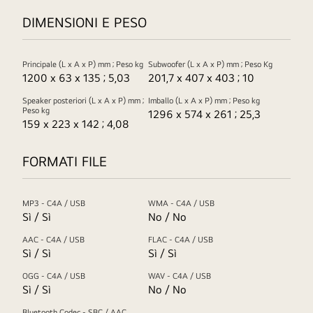
DIMENSIONI E PESO
Principale (L x A x P) mm ; Peso kg
Subwoofer (L x A x P) mm ; Peso Kg
1200 x 63 x 135 ; 5,03
201,7 x 407 x 403 ; 10
Speaker posteriori (L x A x P) mm ;
Imballo (L x A x P) mm ; Peso kg
Peso kg
1296 x 574 x 261 ; 25,3
159 x 223 x 142 ; 4,08
FORMATI FILE
MP3 - C4A / USB
WMA - C4A / USB
Sì / Sì
No / No
AAC - C4A / USB
FLAC - C4A / USB
Sì / Sì
Sì / Sì
OGG - C4A / USB
WAV - C4A / USB
Sì / Sì
No / No
Bluetooth Codec - SBC / AAC