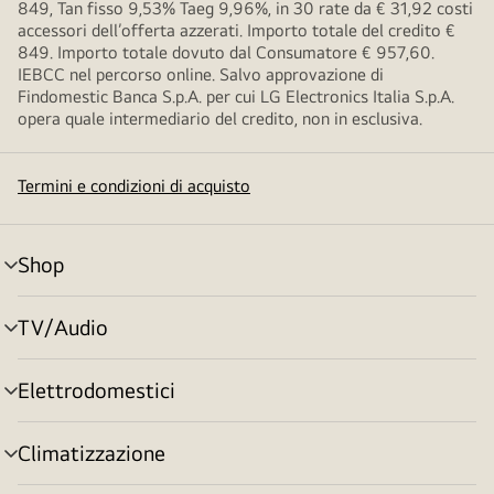
849, Tan fisso 9,53% Taeg 9,96%, in 30 rate da € 31,92 costi
accessori dell’offerta azzerati. Importo totale del credito €
849. Importo totale dovuto dal Consumatore € 957,60.
IEBCC nel percorso online. Salvo approvazione di
Findomestic Banca S.p.A. per cui LG Electronics Italia S.p.A.
opera quale intermediario del credito, non in esclusiva.
Termini e condizioni di acquisto
Shop
Attivazione
menu
TV/Audio
Attivazione
menu
Elettrodomestici
Attivazione
menu
Climatizzazione
Attivazione
menu