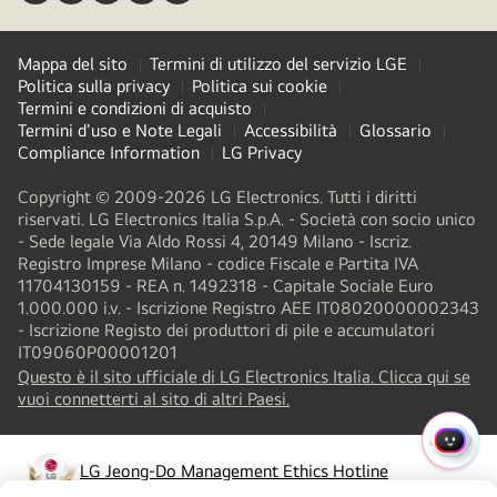
Mappa del sito
Termini di utilizzo del servizio LGE
Politica sulla privacy
Politica sui cookie
Termini e condizioni di acquisto
Termini d'uso e Note Legali
Accessibilità
Glossario
Compliance Information
LG Privacy
Copyright © 2009-2026 LG Electronics. Tutti i diritti
riservati. LG Electronics Italia S.p.A. - Società con socio unico
- Sede legale Via Aldo Rossi 4, 20149 Milano - Iscriz.
Registro Imprese Milano - codice Fiscale e Partita IVA
11704130159 - REA n. 1492318 - Capitale Sociale Euro
1.000.000 i.v. - Iscrizione Registro AEE IT08020000002343​
- Iscrizione Registo dei produttori di pile e accumulatori
IT09060P00001201
Questo è il sito ufficiale di LG Electronics Italia. Clicca qui se
(
opens
vuoi connetterti al sito di altri Paesi.
in
a
MENU
new
LG Jeong-Do Management Ethics Hotline
RAPI
(
opens
tab
)