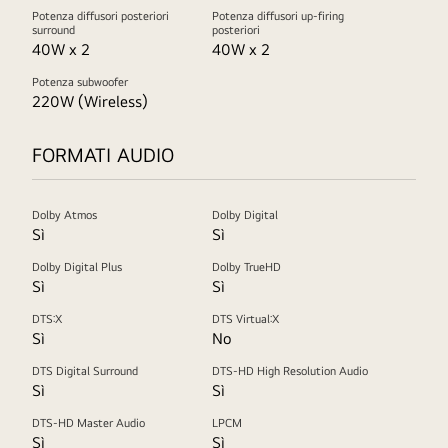
Potenza diffusori posteriori
Potenza diffusori up-firing
surround
posteriori
40W x 2
40W x 2
Potenza subwoofer
220W (Wireless)
FORMATI AUDIO
Dolby Atmos
Dolby Digital
Sì
Sì
Dolby Digital Plus
Dolby TrueHD
Sì
Sì
DTS:X
DTS Virtual:X
Sì
No
DTS Digital Surround
DTS-HD High Resolution Audio
Sì
Sì
DTS-HD Master Audio
LPCM
Sì
Sì