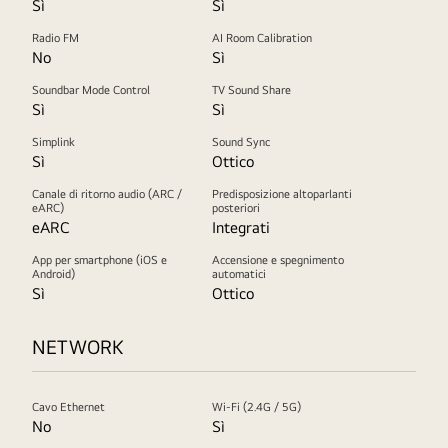
Sì
Sì
Radio FM
AI Room Calibration
No
Sì
Soundbar Mode Control
TV Sound Share
Sì
Sì
Simplink
Sound Sync
Sì
Ottico
Canale di ritorno audio (ARC /
Predisposizione altoparlanti
eARC)
posteriori
eARC
Integrati
App per smartphone (iOS e
Accensione e spegnimento
Android)
automatici
Sì
Ottico
NETWORK
Cavo Ethernet
Wi-Fi (2.4G / 5G)
No
Sì