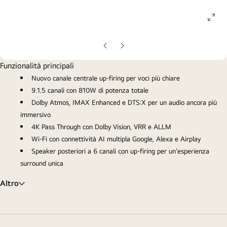
ope
gall
pop
Slide
Slide
precedente
successiva
Funzionalità principali
Nuovo canale centrale up-firing per voci più chiare
9.1.5 canali con 810W di potenza totale
Dolby Atmos, IMAX Enhanced e DTS:X per un audio ancora più
immersivo
4K Pass Through con Dolby Vision, VRR e ALLM
Wi-Fi con connettività AI multipla Google, Alexa e Airplay
Speaker posteriori a 6 canali con up-firing per un'esperienza
surround unica
Altro