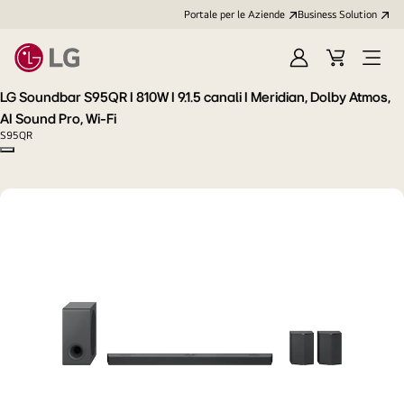
Portale per le Aziende
Business Solution
Accedi
Cart
Open
/
Menu
LG Soundbar S95QR I 810W I 9.1.5 canali I Meridian, Dolby Atmos,
Registrati
AI Sound Pro, Wi-Fi
S95QR
Copy model name