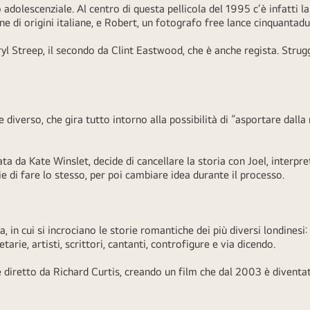
adolescenziale. Al centro di questa pellicola del 1995 c’è infatti l
e di origini italiane, e Robert, un fotografo free lance cinquanta
yl Streep, il secondo da Clint Eastwood, che è anche regista. Strug
.
iverso, che gira tutto intorno alla possibilità di “asportare dalla 
ta da Kate Winslet, decide di cancellare la storia con Joel, interpr
e di fare lo stesso, per poi cambiare idea durante il processo.
in cui si incrociano le storie romantiche dei più diversi londinesi: 
tarie, artisti, scrittori, cantanti, controfigure e via dicendo.
 è diretto da Richard Curtis, creando un film che dal 2003 è diventa