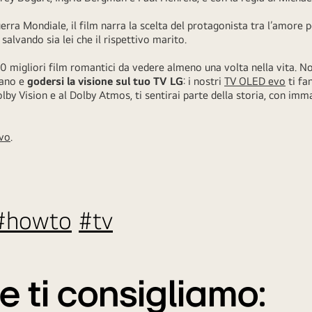
rra Mondiale, il film narra la scelta del protagonista tra l’amore p
à, salvando sia lei che il rispettivo marito.
10 migliori film romantici da vedere almeno una volta nella vita. N
vano e
godersi la visione sul tuo TV LG
: i nostri
TV OLED evo
ti fa
lby Vision e al Dolby Atmos, ti sentirai parte della storia, con immag
evo
.
#
howto
#tv
e ti consigliamo: