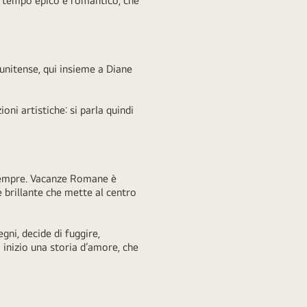
o tempo epico e romantico, che
tunitense, qui insieme a Diane
i artistiche: si parla quindi
 sempre. Vacanze Romane è
brillante che mette al centro
gni, decide di fuggire,
 inizio una storia d’amore, che