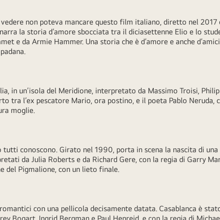
da vedere non poteva mancare questo film italiano, diretto nel 201
narra la storia d’amore sbocciata tra il diciasettenne Elio e lo stu
amet e da Armie Hammer. Una storia che è d’amore e anche d’amiciz
e padana.
lia, in un’isola del Meridione, interpretato da Massimo Troisi, Phil
rto tra l’ex pescatore Mario, ora postino, e il poeta Pablo Neruda, 
tura moglie.
tutti conoscono. Girato nel 1990, porta in scena la nascita di una
retati da Julia Roberts e da Richard Gere, con la regia di Garry Mars
e del Pigmalione, con un lieto finale.
 romantici con una pellicola decisamente datata. Casablanca è stat
hrey Bogart, Ingrid Bergman e Paul Henreid, e con la regia di Michae