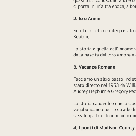
quasi tutti conoscono anche la
ci porta in un’altra epoca, a b
2. Io e Annie
Scritto, diretto e interpretato
Keaton.
La storia è quella dell’innamo
della nascita del loro amore e 
3. Vacanze Romane
Facciamo un altro passo indie
stato diretto nel 1953 da Wil
Audrey Hepburn e Gregory Pe
La storia capovolge quella clas
vagabondando per le strade di 
si sviluppa tra i luoghi più icon
4. I ponti di Madison County