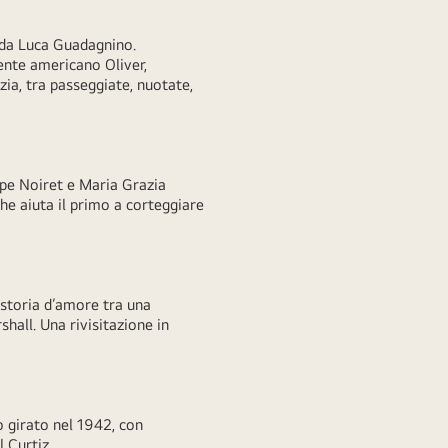
7 da Luca Guadagnino.
dente americano Oliver,
ia, tra passeggiate, nuotate,
ippe Noiret e Maria Grazia
che aiuta il primo a corteggiare
 storia d’amore tra una
hall. Una rivisitazione in
o girato nel 1942, con
l Curtiz.