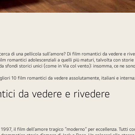
erca di una pellicola sull’amore? Di film romantici da vedere e rive
lm romantici adolescenziali a quelli più maturi, talvolta con storie
 da sfondi storici unici (come in Via col vento): insomma, ce ne so
liori 10 film romantici da vedere assolutamente, italiani e internaz
tici da vedere e rivedere
997, il film dell’amore tragico “moderno” per eccellenza. Tutti con