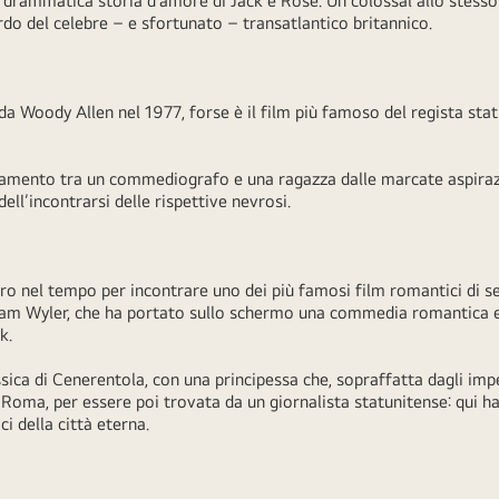
 drammatica storia d’amore di Jack e Rose. Un colossal allo stess
ordo del celebre – e sfortunato – transatlantico britannico.
 da Woody Allen nel 1977, forse è il film più famoso del regista sta
ramento tra un commediografo e una ragazza dalle marcate aspirazion
dell’incontrarsi delle rispettive nevrosi.
tro nel tempo per incontrare uno dei più famosi film romantici di
liam Wyler, che ha portato sullo schermo una commedia romantica e 
ck.
sica di Cenerentola, con una principessa che, sopraffatta dagli impe
Roma, per essere poi trovata da un giornalista statunitense: qui ha
ici della città eterna.