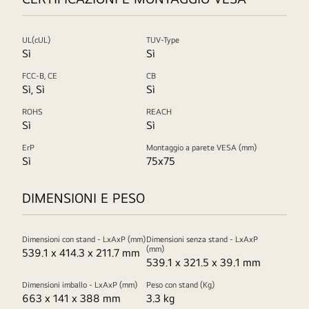
UL(cUL)
TUV-Type
Sì
Sì
FCC-B, CE
CB
Sì, Sì
Sì
ROHS
REACH
Sì
Sì
ErP
Montaggio a parete VESA (mm)
Sì
75x75
DIMENSIONI E PESO
Dimensioni con stand - LxAxP (mm)
Dimensioni senza stand - LxAxP
(mm)
539.1 x 414.3 x 211.7 mm
539.1 x 321.5 x 39.1 mm
Dimensioni imballo - LxAxP (mm)
Peso con stand (Kg)
663 x 141 x 388 mm
3.3 kg