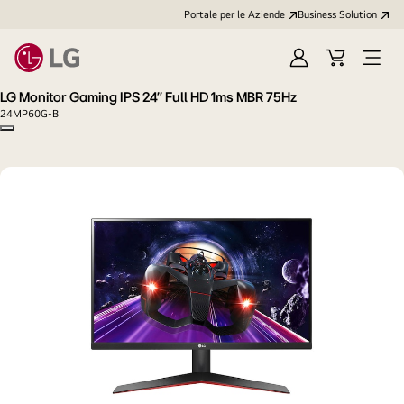
Portale per le Aziende
Business Solution
Accedi
Cart
Open
/
Menu
LG Monitor Gaming IPS 24'' Full HD 1ms MBR 75Hz
Registrati
24MP60G-B
Copy model name