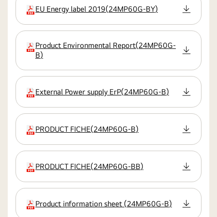
EU Energy label 2019
(
24MP60G-BY
)
estensione
Product Environmental Report
(
24MP60G-
estensione
B
)
External Power supply ErP
(
24MP60G-B
)
estensione
PRODUCT FICHE
(
24MP60G-B
)
estensione
PRODUCT FICHE
(
24MP60G-BB
)
estensione
Product information sheet
(
24MP60G-B
)
estensione