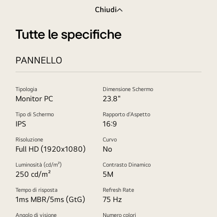
Chiudi
Tutte le specifiche
PANNELLO
Tipologia
Dimensione Schermo
Monitor PC
23.8"
Tipo di Schermo
Rapporto d’Aspetto
IPS
16:9
Risoluzione
Curvo
Full HD (1920x1080)
No
Luminosità (cd/m²)
Contrasto Dinamico
250 cd/m²
5M
Tempo di risposta
Refresh Rate
1ms MBR/5ms (GtG)
75 Hz
Angolo di visione
Numero colori