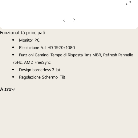
ope
gall
pop
Slide
Slide
precedente
successiva
Funzionalità principali
Monitor PC
Risoluzione Full HD 1920x1080
Funzioni Gaming: Tempo di Risposta 1ms MBR, Refresh Pannello
75Hz, AMD FreeSync
Design borderless 3 lati
Regolazione Schermo: Tilt
Altro