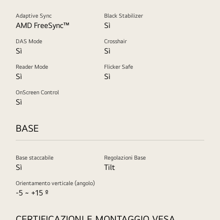
Adaptive Sync
Black Stabilizer
AMD FreeSync™
Sì
DAS Mode
Crosshair
Sì
Sì
Reader Mode
Flicker Safe
Sì
Sì
OnScreen Control
Sì
BASE
Base staccabile
Regolazioni Base
Sì
Tilt
Orientamento verticale (angolo)
-5 ~ +15 º
CERTIFICAZIONI E MONTAGGIO VESA