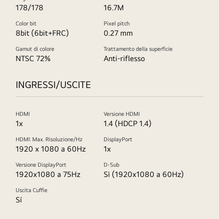
178/178
16.7M
Color bit
Pixel pitch
8bit (6bit+FRC)
0.27 mm
Gamut di colore
Trattamento della superficie
NTSC 72%
Anti-riflesso
INGRESSI/USCITE
HDMI
Versione HDMI
1x
1.4 (HDCP 1.4)
HDMI: Max. Risoluzione/Hz
DisplayPort
1920 x 1080 a 60Hz
1x
Versione DisplayPort
D-Sub
1920x1080 a 75Hz
Sì (1920x1080 a 60Hz)
Uscita Cuffie
Sí