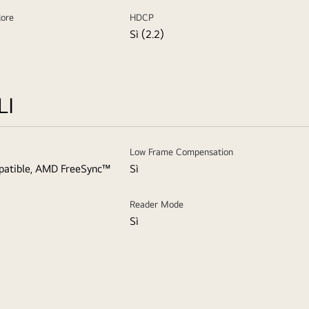
lore
HDCP
Sì (2.2)
LI
Low Frame Compensation
atible, AMD FreeSync™
Sì
Reader Mode
Sì