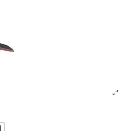
open
gallery
popup