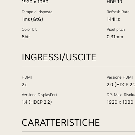
1920 x 1080
HDR 10
Tempo di risposta
Refresh Rate
1ms (GtG)
144Hz
Color bit
Pixel pitch
8bit
0.31mm
INGRESSI/USCITE
HDMI
Versione HDMI
2x
2.0 (HDCP 2.
Versione DisplayPort
DP: Max. Risolu
1.4 (HDCP 2.2)
1920 x 1080 
CARATTERISTICHE