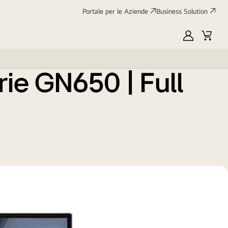
Portale per le Aziende
Business Solution
Scheda tecnica
Classe
energetica
My
Cart
:
UE
LG
ie GN650 | Full