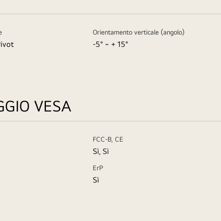
e
Orientamento verticale (angolo)
Pivot
-5° ~ + 15°
GGIO VESA
FCC-B, CE
Sì, Sì
ErP
Sì