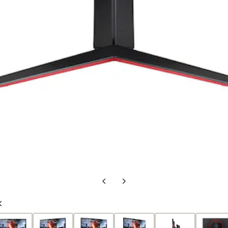
Slide
Slide
precedente
successiva
Slide
precedente