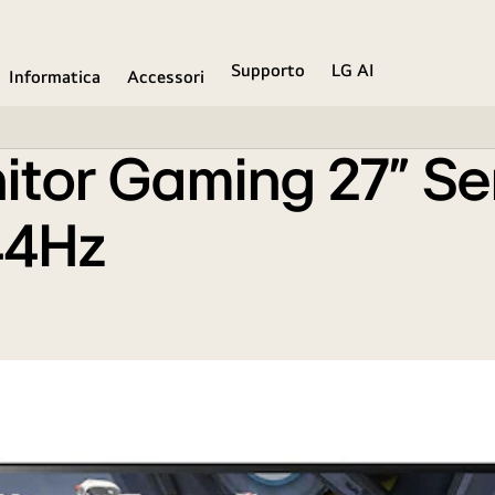
ll HD, IPS, 1ms GtG, 144Hz
Supporto
LG AI
Informatica
Accessori
itor Gaming 27" Ser
144Hz