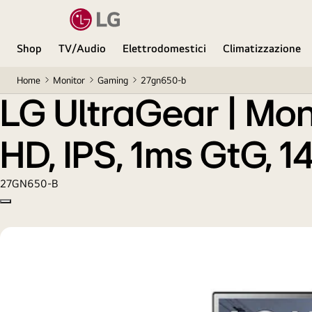
LG UltraGear | Monitor Gaming 27" Serie GN650 | Fu
Shop
TV/Audio
Elettrodomestici
Climatizzazione
Home
Monitor
Gaming
27gn650-b
LG UltraGear | Mon
HD, IPS, 1ms GtG, 
27GN650-B
Copy model name