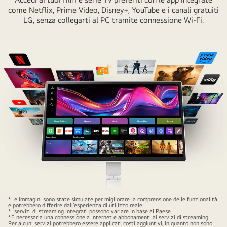
come Netflix, Prime Video, Disney+, YouTube e i canali gratuiti
LG, senza collegarti al PC tramite connessione Wi-Fi.
Thanks
*Le immagini sono state simulate per migliorare la comprensione delle funzionalità
e potrebbero differire dall’esperienza di utilizzo reale.
to
*I servizi di streaming integrati possono variare in base al Paese.
*È necessaria una connessione a Internet e abbonamenti ai servizi di streaming.
webOS,
Per alcuni servizi potrebbero essere applicati costi aggiuntivi, in quanto non sono