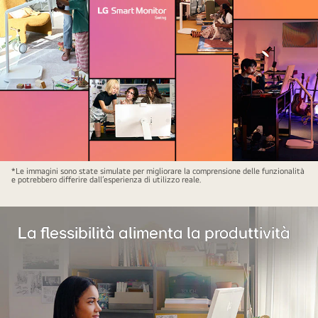
The
*Le immagini sono state simulate per migliorare la comprensione delle funzionalità
e potrebbero differire dall’esperienza di utilizzo reale.
picture
shows
a
La flessibilità alimenta la produttività
woman
using
a
LG
Smart