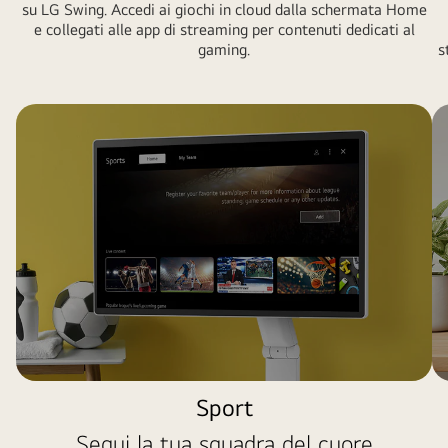
su LG Swing. Accedi ai giochi in cloud dalla schermata Home
free
e collegati alle app di streaming per contenuti dedicati al
LG
gaming.
s
Channels.
Get
personalised
recommendations,
explore
apps
like
Sports,
Game,
and
LG
Fitness,
and
easily
Sport
control
everything
Segui la tua squadra del cuore