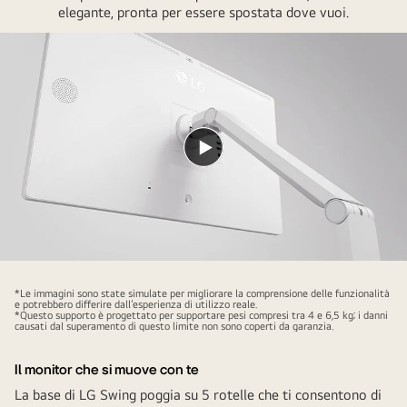
a
elegante, pronta per essere spostata dove vuoi.
LG
Smart
Monitor
Swing.
Riproduci
il
video
*Le immagini sono state simulate per migliorare la comprensione delle funzionalità
e potrebbero differire dall’esperienza di utilizzo reale.
*Questo supporto è progettato per supportare pesi compresi tra 4 e 6,5 kg; i danni
causati dal superamento di questo limite non sono coperti da garanzia.
Il monitor che si muove con te
La base di LG Swing poggia su 5 rotelle che ti consentono di