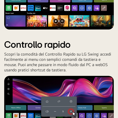
displaying
the
same
screen.
Riproduci
Metti
il
il
video
video
Controllo rapido
in
pausa.
Scopri la comodità del Controllo Rapido su LG Swing: accedi
facilmente ai menu con semplici comandi da tastiera e
mouse. Puoi anche passare in modo fluido dal PC a webOS
usando pratici shortcut da tastiera.