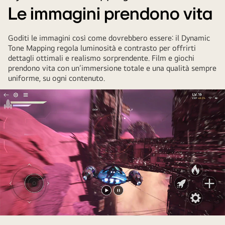
daytime
Le immagini prendono vita
appearance
with
Goditi le immagini così come dovrebbero essere: il Dynamic
the
Tone Mapping regola luminosità e contrasto per offrirti
brightness
dettagli ottimali e realismo sorprendente. Film e giochi
adjustment
prendono vita con un’immersione totale e una qualità sempre
feature,
uniforme, su ogni contenuto.
while
the
right
image
shows
the
nighttime
appearance
with
the
Riproduci
Metti
same
il
il
feature.