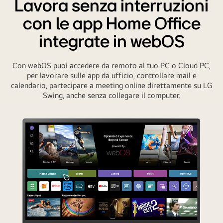
Lavora senza interruzioni
LG
Smart
con le app Home Office
Monitor
integrate in webOS
Swing,
laptop,
tablet,
Con webOS puoi accedere da remoto al tuo PC o Cloud PC,
per lavorare sulle app da ufficio, controllare mail e
and
calendario, partecipare a meeting online direttamente su LG
smartphone
Swing, anche senza collegare il computer.
using
AirPlay
2
and
Screen
Share.