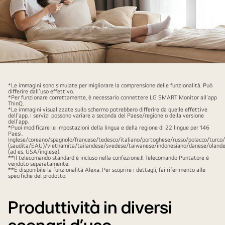
A
woman
*Le immagini sono simulate per migliorare la comprensione delle funzionalità. Può
is
differire dall’uso effettivo.
*Per funzionare correttamente, è necessario connettere LG SMART Monitor all’app
turning
ThinQ.
*Le immagini visualizzate sullo schermo potrebbero differire da quelle effettive
up
dell’app. I servizi possono variare a seconda del Paese/regione o della versione
dell’app.
the
*Puoi modificare le impostazioni della lingua e della regione di 22 lingue per 146
Paesi.
LG
Inglese/coreano/spagnolo/francese/tedesco/italiano/portoghese/russo/polacco/turco
(saudita/EAU)/vietnamita/tailandese/svedese/taiwanese/indonesiano/danese/olande
Smart
(ad es. USA/inglese).
**Il telecomando standard è incluso nella confezione.Il Telecomando Puntatore è
Monitor
venduto separatamente.
**È disponibile la funzionalità Alexa. Per scoprire i dettagli, fai riferimento alle
Swing’s
specifiche del prodotto.
volume
using
Produttività in diversi
a