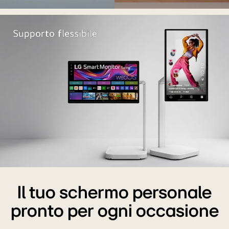
LG
Smart
Supporto flessibile
Monitor
Swing.
Il tuo schermo personale
pronto per ogni occasione