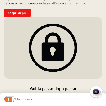
l'accesso ai contenuti in base all'età e al contenuto.
Scopri di più
Guida passo dopo passo
MENU
Configura il tuo nuovo monitor LG:
Scheda tecnica
RAPI
veloce e semplice
Classe