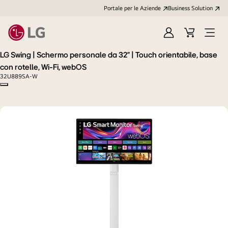
Portale per le Aziende
Business Solution
Accedi
Cart
Open
/
Menu
LG Swing | Schermo personale da 32" | Touch orientabile, base
Registrati
con rotelle, Wi-Fi, webOS
32U889SA-W
Copy model name