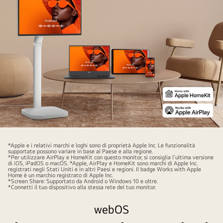
The
same
*Apple e i relativi marchi e loghi sono di proprietà Apple Inc. Le funzionalità
supportate possono variare in base al Paese e alla regione.
screen
*Per utilizzare AirPlay e HomeKit con questo monitor, si consiglia l’ultima versione
di iOS, iPadOS o macOS. *Apple, AirPlay e HomeKit sono marchi di Apple Inc.
is
registrati negli Stati Uniti e in altri Paesi e regioni. Il badge Works with Apple
Home è un marchio registrato di Apple Inc.
being
*Screen Share: Supportato da Android o Windows 10 e oltre.
*Connetti il tuo dispositivo alla stessa rete del tuo monitor.
shared
across
webOS
a