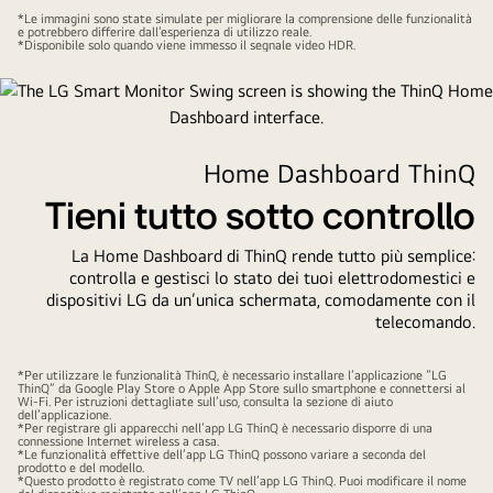
video
video
*Le immagini sono state simulate per migliorare la comprensione delle funzionalità
in
e potrebbero differire dall’esperienza di utilizzo reale.
*Disponibile solo quando viene immesso il segnale video HDR.
pausa.
Home Dashboard ThinQ
Tieni tutto sotto controllo
La Home Dashboard di ThinQ rende tutto più semplice:
controlla e gestisci lo stato dei tuoi elettrodomestici e
dispositivi LG da un’unica schermata, comodamente con il
telecomando.
*Per utilizzare le funzionalità ThinQ, è necessario installare l’applicazione “LG
ThinQ” da Google Play Store o Apple App Store sullo smartphone e connettersi al
Wi-Fi. Per istruzioni dettagliate sull’uso, consulta la sezione di aiuto
dell’applicazione.
*Per registrare gli apparecchi nell’app LG ThinQ è necessario disporre di una
connessione Internet wireless a casa.
*Le funzionalità effettive dell’app LG ThinQ possono variare a seconda del
prodotto e del modello.
*Questo prodotto è registrato come TV nell’app LG ThinQ. Puoi modificare il nome