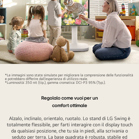
This
picture
*Le immagini sono state simulate per migliorare la comprensione delle funzionalità
e potrebbero differire dall’esperienza di utilizzo reale.
shows
*Luminosità: 350 nit (tip.), gamma cromatica: DCI-P3 95% (Typ.).
a
woman
Regolalo come vuoi per un
and
comfort ottimale
three
Alzalo, inclinalo, orientalo, ruotalo. Lo stand di LG Swing è
children
totalmente flessibile, per farti interagire con il display touch
playing
da qualsiasi posizione, che tu sia in piedi, alla scrivania o
using
seduto per terra. La base quadrata è robusta, stabile ed