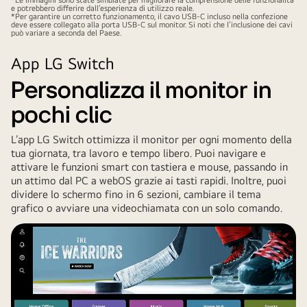
*Le immagini sono state simulate per migliorare la comprensione delle funzionalità
e potrebbero differire dall’esperienza di utilizzo reale.
is
*Per garantire un corretto funzionamento, il cavo USB-C incluso nella confezione
deve essere collegato alla porta USB-C sul monitor. Si noti che l’inclusione dei cavi
connected
può variare a seconda del Paese.
to
App LG Switch
a
LG
Personalizza il monitor in
Smart
pochi clic
Monitor
Swing
L’app LG Switch ottimizza il monitor per ogni momento della
via
tua giornata, tra lavoro e tempo libero. Puoi navigare e
USB-
attivare le funzioni smart con tastiera e mouse, passando in
C.
un attimo dal PC a webOS grazie ai tasti rapidi. Inoltre, puoi
dividere lo schermo fino in 6 sezioni, cambiare il tema
It
grafico o avviare una videochiamata con un solo comando.
is
charging
through
USB-
C
while