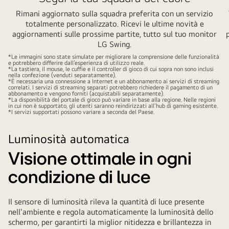
with
Rimani aggiornato sulla squadra preferita con un servizio
a
totalmente personalizzato. Ricevi le ultime novità e
remote
aggiornamenti sulle prossime partite, tutto sul tuo monitor
or
LG Swing.
touch.
*Le immagini sono state simulate per migliorare la comprensione delle funzionalità
e potrebbero differire dall’esperienza di utilizzo reale.
*La tastiera, il mouse, le cuffie e il controller di gioco di cui sopra non sono inclusi
nella confezione (venduti separatamente).
*È necessaria una connessione a Internet e un abbonamento ai servizi di streaming
correlati. I servizi di streaming separati potrebbero richiedere il pagamento di un
abbonamento e vengono forniti (acquistabili separatamente).
*La disponibilità del portale di gioco può variare in base alla regione. Nelle regioni
in cui non è supportato, gli utenti saranno reindirizzati all’hub di gaming esistente.
*I servizi supportati possono variare a seconda del Paese.
Luminosità automatica
Visione ottimale in ogni
condizione di luce
Il sensore di luminosità rileva la quantità di luce presente
nell'ambiente e regola automaticamente la luminosità dello
schermo, per garantirti la miglior nitidezza e brillantezza in