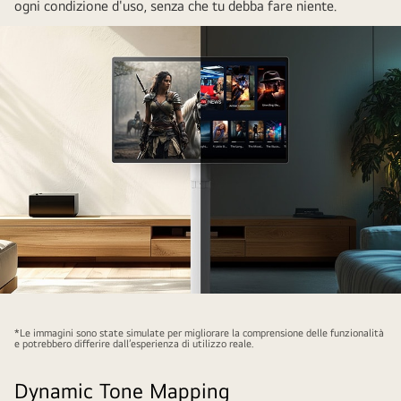
ogni condizione d'uso, senza che tu debba fare niente.
The
left
*Le immagini sono state simulate per migliorare la comprensione delle funzionalità
image
e potrebbero differire dall’esperienza di utilizzo reale.
shows
Dynamic Tone Mapping
the