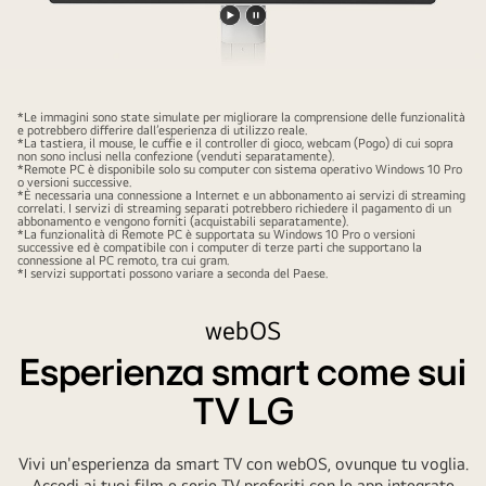
Riproduci
Metti
il
il
video
video
in
*Le immagini sono state simulate per migliorare la comprensione delle funzionalità
e potrebbero differire dall’esperienza di utilizzo reale.
pausa.
*La tastiera, il mouse, le cuffie e il controller di gioco, webcam (Pogo) di cui sopra
non sono inclusi nella confezione (venduti separatamente).
*Remote PC è disponibile solo su computer con sistema operativo Windows 10 Pro
o versioni successive.
*È necessaria una connessione a Internet e un abbonamento ai servizi di streaming
correlati. I servizi di streaming separati potrebbero richiedere il pagamento di un
abbonamento e vengono forniti (acquistabili separatamente).
*La funzionalità di Remote PC è supportata su Windows 10 Pro o versioni
successive ed è compatibile con i computer di terze parti che supportano la
connessione al PC remoto, tra cui gram.
*I servizi supportati possono variare a seconda del Paese.
webOS
Esperienza smart come sui
TV LG
Vivi un'esperienza da smart TV con webOS, ovunque tu voglia.
Accedi ai tuoi film e serie TV preferiti con le app integrate