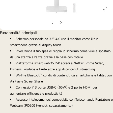
ope
gall
pop
Slide
Slide
precedente
successiva
Funzionalità principali
Schermo personale da 32" 4K: usa il monitor come il tuo
smartphone grazie al display touch
Rivoluziona il tuo spazio: regola lo schermo come vuoi e spostalo
da una stanza all'altra grazie alla base con rotelle
Piattaforma smart webOS 24: accedi a Netflix, Prime Video,
Disney+, YouTube e tante altre app di contenuti streaming
Wi-Fi e Bluetooth: condividi contenuti da smartphone e tablet con
AirPlay e ScreenShare
Connessioni: 3 porte USB-C (65W) e 2 porte HDMI per
aumentare efficienza e produttività
Accessori: telecomando; compatibile con Telecomando Puntatore e
Webcam (POGO) (venduti separatamente)