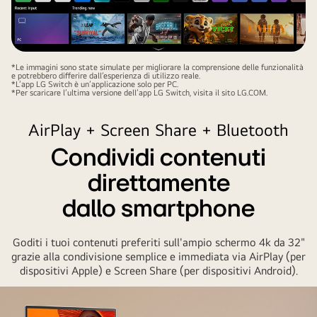
*Le immagini sono state simulate per migliorare la comprensione delle funzionalità
e potrebbero differire dall’esperienza di utilizzo reale.
*L’app LG Switch è un’applicazione solo per PC.
*Per scaricare l’ultima versione dell’app LG Switch, visita il sito LG.COM.
AirPlay + Screen Share + Bluetooth
Condividi contenuti
direttamente
dallo smartphone
Goditi i tuoi contenuti preferiti sull'ampio schermo 4k da 32"
grazie alla condivisione semplice e immediata via AirPlay (per
dispositivi Apple) e Screen Share (per dispositivi Android).