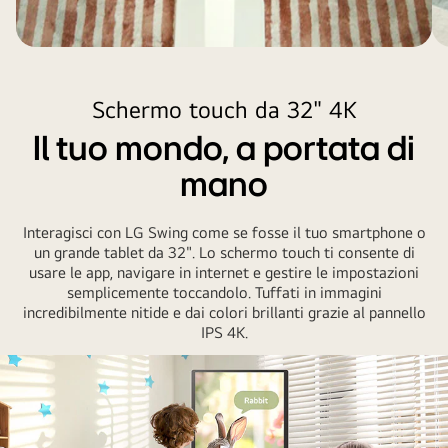
Sw
wi
th
ot
Schermo touch da 32" 4K
Il tuo mondo, a portata di
mano
Interagisci con LG Swing come se fosse il tuo smartphone o
un grande tablet da 32". Lo schermo touch ti consente di
usare le app, navigare in internet e gestire le impostazioni
semplicemente toccandolo. Tuffati in immagini
incredibilmente nitide e dai colori brillanti grazie al pannello
IPS 4K.