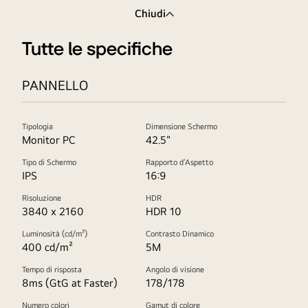
Chiudi
Tutte le specifiche
PANNELLO
Tipologia
Dimensione Schermo
Monitor PC
42.5"
Tipo di Schermo
Rapporto d’Aspetto
IPS
16:9
Risoluzione
HDR
3840 x 2160
HDR 10
Luminosità (cd/m²)
Contrasto Dinamico
400 cd/m²
5M
Tempo di risposta
Angolo di visione
8ms (GtG at Faster)
178/178
Numero colori
Gamut di colore