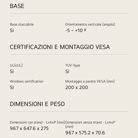
BASE
Base staccabile
Orientamento verticale (angolo)
Sì
-5 ~ +10 º
CERTIFICAZIONI E MONTAGGIO VESA
UL(cUL)
TUV-Type
Sì
Sì
Windows certification
Montaggio a parete VESA (mm)
Sì
200 x 200
DIMENSIONI E PESO
Dimensioni con stand - LxAxP (mm)
Dimensioni senza stand - LxAxP
(mm)
967 x 647.6 x 275
967 x 575.2 x 70.6