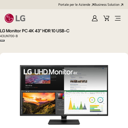
Portale per le Aziende
Business Solution
Accedi
Cart
Open
/
Menu
LG Monitor PC 4K 43” HDR 10 USB-C
Registrati
43UN700-B
Copy model name