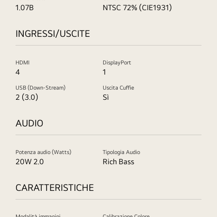
1.07B
NTSC 72% (CIE1931)
INGRESSI/USCITE
HDMI
DisplayPort
4
1
USB (Down-Stream)
Uscita Cuffie
2 (3.0)
Sì
AUDIO
Potenza audio (Watts)
Tipologia Audio
20W 2.0
Rich Bass
CARATTERISTICHE
Modalità immagini
Calibrazione Colore