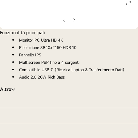
ope
gall
pop
Slide
Slide
precedente
successiva
Funzionalità principali
Monitor PC Ultra HD 4K
Risoluzione 3840x2160 HDR 10
Pannello IPS
Multiscreen PBP fino a 4 sorgenti
Compatibile USB-C (Ricarica Laptop & Trasferimento Dati)
Audio 2.0 20W Rich Bass
Altro