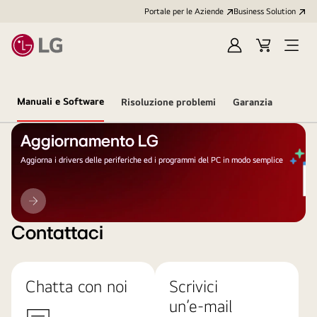
Portale per le Aziende
Business Solution
Accedi
Cart
Open
/
Menu
Registrati
Manuali e Software
Risoluzione problemi
Garanzia
Aggiornamento LG
Aggiorna i drivers delle periferiche ed i programmi del PC in modo semplice
Aggiornamento
LG
Contattaci
Chatta con noi
Scrivici
un’e-mail