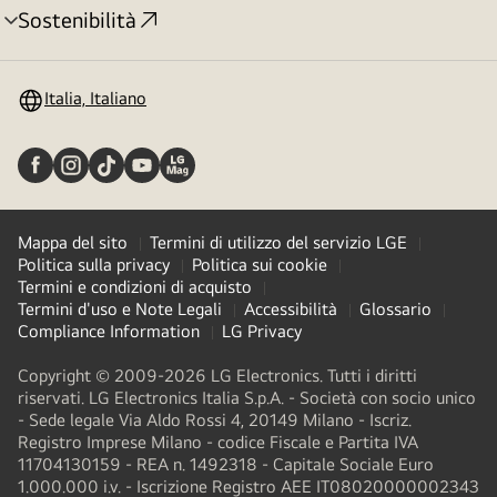
Sostenibilità
Attivazione
menu
Italia, Italiano
Mappa del sito
Termini di utilizzo del servizio LGE
Politica sulla privacy
Politica sui cookie
Termini e condizioni di acquisto
Termini d'uso e Note Legali
Accessibilità
Glossario
Compliance Information
LG Privacy
Copyright © 2009-2026 LG Electronics. Tutti i diritti
riservati. LG Electronics Italia S.p.A. - Società con socio unico
- Sede legale Via Aldo Rossi 4, 20149 Milano - Iscriz.
Registro Imprese Milano - codice Fiscale e Partita IVA
11704130159 - REA n. 1492318 - Capitale Sociale Euro
1.000.000 i.v. - Iscrizione Registro AEE IT08020000002343​