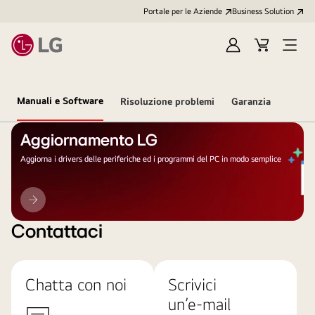
Portale per le Aziende
Business Solution
Accedi
Cart
Open
/
Menu
Registrati
Manuali e Software
Risoluzione problemi
Garanzia
Aggiornamento LG
Aggiorna i drivers delle periferiche ed i programmi del PC in modo semplice
Aggiornamento
LG
Contattaci
Chatta con noi
Scrivici
un’e-mail