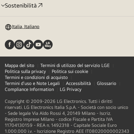
Sostenibilità
Attivazione
menu
Italia, Italiano
Mappa del sito
Termini di utilizzo del servizio LGE
Politica sulla privacy
Politica sui cookie
Termini e condizioni di acquisto
Termini d'uso e Note Legali
Accessibilità
Glossario
Compliance Information
LG Privacy
Copyright © 2009-2026 LG Electronics. Tutti i diritti
riservati. LG Electronics Italia S.p.A. - Società con socio unico
- Sede legale Via Aldo Rossi 4, 20149 Milano - Iscriz.
Registro Imprese Milano - codice Fiscale e Partita IVA
11704130159 - REA n. 1492318 - Capitale Sociale Euro
1.000.000 i.v. - Iscrizione Registro AEE IT08020000002343​