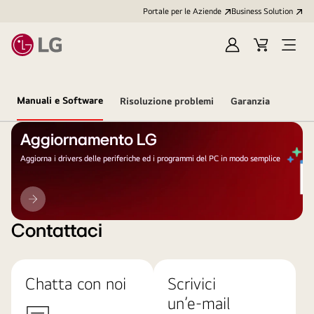
Portale per le Aziende
Business Solution
Accedi
Cart
Open
/
Menu
Registrati
Manuali e Software
Risoluzione problemi
Garanzia
Aggiornamento LG
Aggiorna i drivers delle periferiche ed i programmi del PC in modo semplice
Aggiornamento
LG
Contattaci
Chatta con noi
Scrivici
un’e-mail