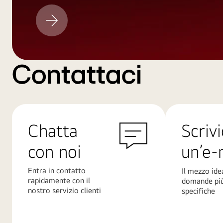
Aggiornamento
LG
Contattaci
Chatta
Scrivi
con noi
un’e-
Entra in contatto
Il mezzo ide
rapidamente con il
domande pi
nostro servizio clienti
specifiche
Scopri
Scopri