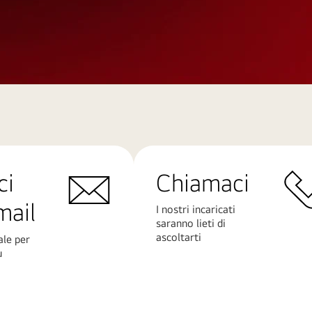
ci
Chiamaci
mail
I nostri incaricati
saranno lieti di
ascoltarti
ale per
ù
Scopri