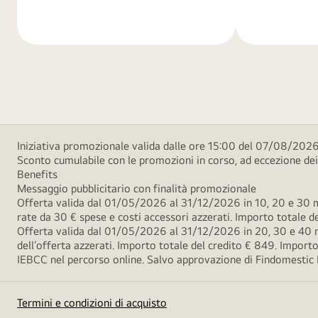
di
di
più
più
Iniziativa promozionale valida dalle ore 15:00 del 07/08/2026 
Sconto cumulabile con le promozioni in corso, ad eccezione d
Benefits
Messaggio pubblicitario con finalità promozionale
Offerta valida dal 01/05/2026 al 31/12/2026 in 10, 20 e 30 m
rate da 30 € spese e costi accessori azzerati. Importo totale
Offerta valida dal 01/05/2026 al 31/12/2026 in 20, 30 e 40 m
dell’offerta azzerati. Importo totale del credito € 849. Impo
IEBCC nel percorso online. Salvo approvazione di Findomestic Ban
Termini e condizioni di acquisto