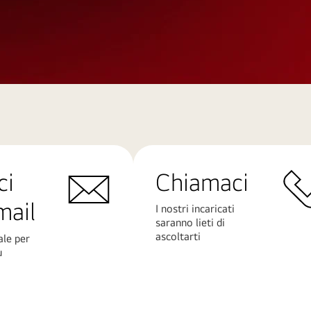
ci
Chiamaci
mail
I nostri incaricati
saranno lieti di
ascoltarti
ale per
ù
Scopri