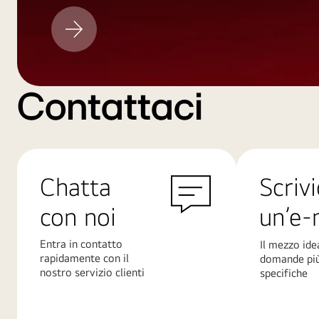
Aggiornamento
LG
Contattaci
Chatta
Scrivi
con noi
un’e-
Entra in contatto
Il mezzo ide
rapidamente con il
domande pi
nostro servizio clienti
specifiche
Scopri
Scopri