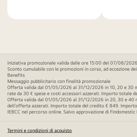
di
di
più
più
Iniziativa promozionale valida dalle ore 15:00 del 07/08/2026 
Sconto cumulabile con le promozioni in corso, ad eccezione d
Benefits
Messaggio pubblicitario con finalità promozionale
Offerta valida dal 01/05/2026 al 31/12/2026 in 10, 20 e 30 m
rate da 30 € spese e costi accessori azzerati. Importo totale
Offerta valida dal 01/05/2026 al 31/12/2026 in 20, 30 e 40 m
dell’offerta azzerati. Importo totale del credito € 849. Impo
IEBCC nel percorso online. Salvo approvazione di Findomestic Ban
Termini e condizioni di acquisto