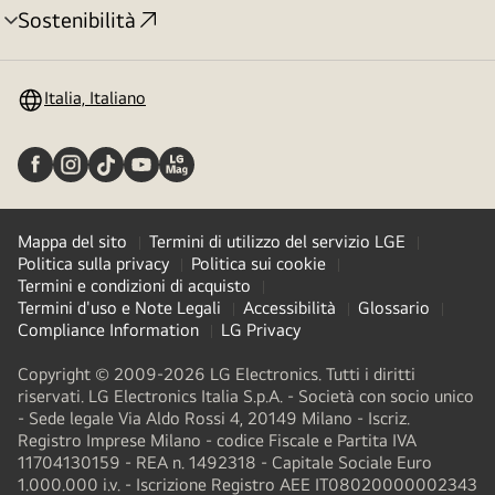
Sostenibilità
Attivazione
menu
Italia, Italiano
Mappa del sito
Termini di utilizzo del servizio LGE
Politica sulla privacy
Politica sui cookie
Termini e condizioni di acquisto
Termini d'uso e Note Legali
Accessibilità
Glossario
Compliance Information
LG Privacy
Copyright © 2009-2026 LG Electronics. Tutti i diritti
riservati. LG Electronics Italia S.p.A. - Società con socio unico
- Sede legale Via Aldo Rossi 4, 20149 Milano - Iscriz.
Registro Imprese Milano - codice Fiscale e Partita IVA
11704130159 - REA n. 1492318 - Capitale Sociale Euro
1.000.000 i.v. - Iscrizione Registro AEE IT08020000002343​