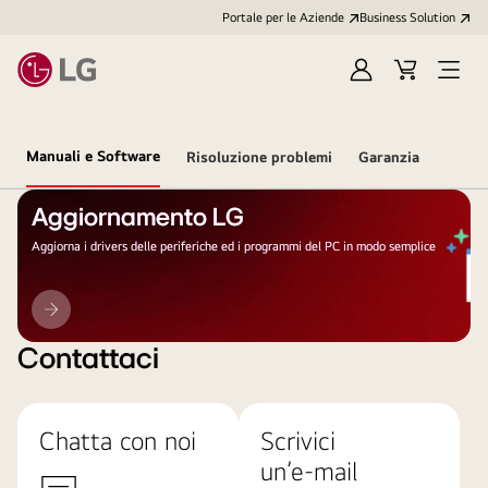
Portale per le Aziende
Business Solution
Accedi
Cart
Open
/
Menu
Registrati
Manuali e Software
Risoluzione problemi
Garanzia
Aggiornamento LG
Aggiorna i drivers delle periferiche ed i programmi del PC in modo semplice
Aggiornamento
LG
Contattaci
Chatta con noi
Scrivici
un’e-mail